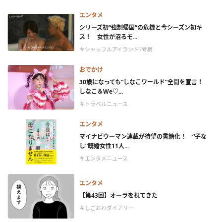
エンタメ
シリーズ初“強制帰国”の危機と今シーズン初キ
ス！ 女性が沼るモ...
＃シャッフルアイランド7考察
おでかけ
30歳になっても“しなこワールド”全開を宣言！
しなこ＆We♡...
＃トラベルニュース
エンタメ
マイナビウーマン連載が待望の書籍化！ “子な
し”既婚女性11人...
＃エンタメニュース
エンタメ
【第43回】オーラを視てきた
＃しごおわダイアリー