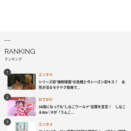
RANKING
ランキング
エンタメ
シリーズ初“強制帰国”の危機と今シーズン初キス！ 女
性が沼るモテテク勃発で...
おでかけ
30歳になっても“しなこワールド”全開を宣言！ しなこ
＆We♡Pが「うんこ...
エンタメ