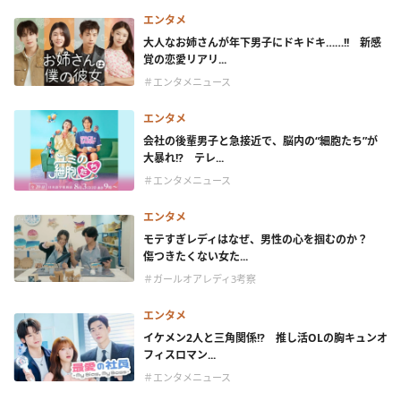
エンタメ
大人なお姉さんが年下男子にドキドキ……!! 新感
覚の恋愛リアリ...
＃エンタメニュース
エンタメ
会社の後輩男子と急接近で、脳内の“細胞たち”が
大暴れ!? テレ...
＃エンタメニュース
エンタメ
モテすぎレディはなぜ、男性の心を掴むのか？
傷つきたくない女た...
＃ガールオアレディ3考察
エンタメ
イケメン2人と三角関係!? 推し活OLの胸キュンオ
フィスロマン...
＃エンタメニュース