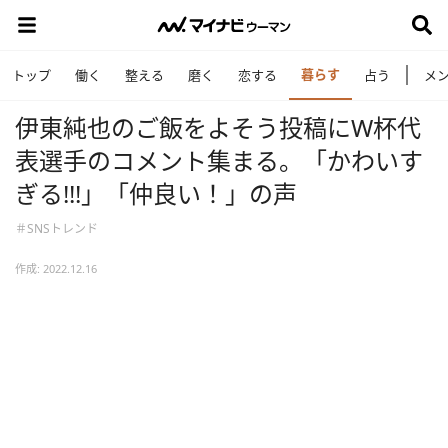
暮らす
トップ
働く
整える
磨く
恋する
占う
メ
伊東純也のご飯をよそう投稿にW杯代
表選手のコメント集まる。「かわいす
ぎる!!!」「仲良い！」の声
＃SNSトレンド
作成: 2022.12.16