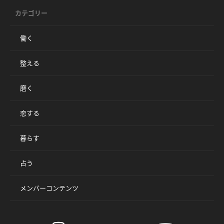
カテゴリー
働く
整える
磨く
恋する
暮らす
占う
メンバーコンテンツ