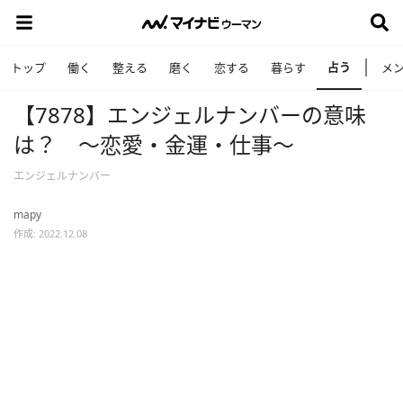
占う
トップ
働く
整える
磨く
恋する
暮らす
メ
【7878】エンジェルナンバーの意味
は？ ～恋愛・金運・仕事～
エンジェルナンバー
mapy
作成: 2022.12.08