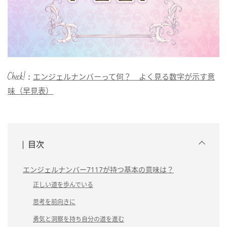
Check!：
エンジェルナンバーって何？ よく見る数字が示す意
味（早見表）
目次
エンジェルナンバー7117が持つ基本の意味は？
正しい道を歩んでいる
思考を前向きに
勇気と洞察を持ち自分の道を進む