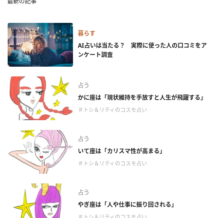
最新の記事
暮らす
AI占いは当たる？ 実際に使った人の口コミをア
ンケート調査
占う
かに座は「現状維持を手放すと人生が飛躍する」
＃トシ＆リティのコスモ占い
占う
いて座は「カリスマ性が高まる」
＃トシ＆リティのコスモ占い
占う
やぎ座は「人や仕事に振り回される」
＃トシ＆リティのコスモ占い