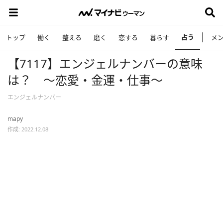
占う
トップ
働く
整える
磨く
恋する
暮らす
メ
【7117】エンジェルナンバーの意味
は？ ～恋愛・金運・仕事～
エンジェルナンバー
mapy
作成: 2022.12.08