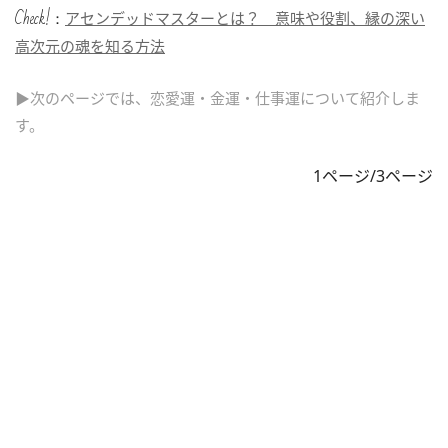
Check!：
アセンデッドマスターとは？ 意味や役割、縁の深い
高次元の魂を知る方法
▶次のページでは、恋愛運・金運・仕事運について紹介しま
す。
1ページ/3ページ