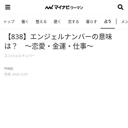
占う
トップ
働く
整える
磨く
恋する
暮らす
メ
【838】エンジェルナンバーの意味
は？ ～恋愛・金運・仕事～
エンジェルナンバー
mapy
作成: 2022.12.07