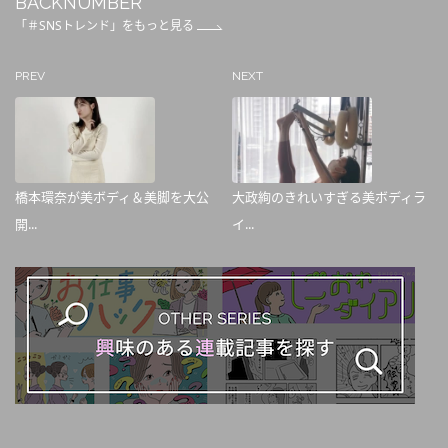
BACKNUMBER
「＃SNSトレンド」をもっと見る
PREV
NEXT
橋本環奈が美ボディ＆美脚を大公
大政絢のきれいすぎる美ボディラ
開...
イ...