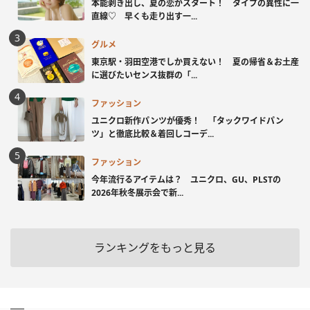
本能剥き出し、夏の恋がスタート！ タイプの異性に一
直線♡ 早くも走り出す一...
グルメ
東京駅・羽田空港でしか買えない！ 夏の帰省＆お土産
に選びたいセンス抜群の「...
ファッション
ユニクロ新作パンツが優秀！ 「タックワイドパン
ツ」と徹底比較＆着回しコーデ...
ファッション
今年流行るアイテムは？ ユニクロ、GU、PLSTの
2026年秋冬展示会で新...
ランキングをもっと見る