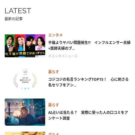
LATEST
最新の記事
エンタメ
不倫よりヤバい問題発生!? インフルエンサー夫婦
×医師夫婦のブ...
＃エンタメニュース
暮らす
コジコジの名言ランキングTOP15！ 心に刺さる
名セリフをアン...
暮らす
AI占いは当たる？ 実際に使った人の口コミをア
ンケート調査
グルメ