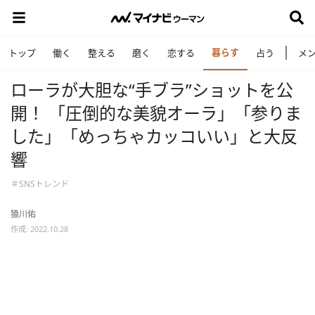
暮らす
トップ
働く
整える
磨く
恋する
占う
メ
ローラが大胆な“手ブラ”ショットを公
開！ 「圧倒的な美貌オーラ」「参りま
した」「めっちゃカッコいい」と大反
響
＃SNSトレンド
猿川佑
作成: 2022.10.28