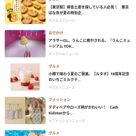
【東京駅】帰省土産を探している人必見！ 東京
ばな奈が夏の特別企...
＃グルメニュース
おでかけ
アラサーOL、うんこに癒やされる。『うんこミュ
ージアム YOK...
＃トラベルニュース
グルメ
小樽で味わう夏のご褒美。【ルタオ】18周年記念
のいちごミルクテ...
＃グルメニュース
ファッション
テディベアやローズ柄がかわいい！ Cath
Kidstonから...
＃ファッションニュース
グルメ