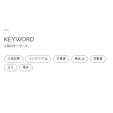
KEYWORD
人気のキーワード
人気記事
インテリア_w
仕事運
風水_w
恋愛運
占う
風水