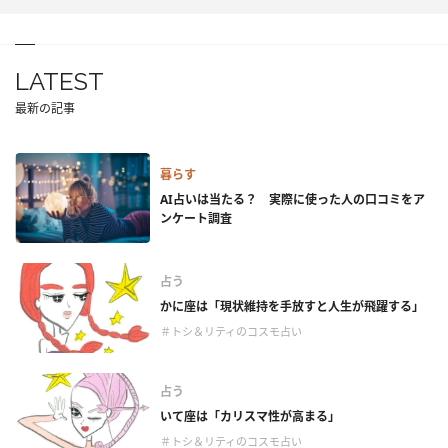
LATEST
最新の記事
暮らす
AI占いは当たる？ 実際に使った人の口コミをア
ンケート調査
占う
かに座は「現状維持を手放すと人生が飛躍する」
＃トシ＆リティのコスモ占い
占う
いて座は「カリスマ性が高まる」
＃トシ＆リティのコスモ占い