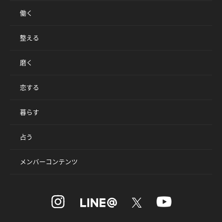
働く
整える
磨く
恋する
暮らす
占う
メンバーコンテンツ