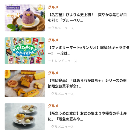
グルメ
【名古屋】ぴよりん史上初！ 爽やかな紫色が目
を引く「ブルーベリ...
＃グルメニュース
グルメ
【ファミリーマート×サンリオ】総勢26キャラクタ
ー!! 一度は...
＃トレンドニュース
グルメ
【無印良品】「ほめられかぼちゃ」シリーズの季
節限定お菓子が全1...
＃グルメニュース
グルメ
【阪急うめだ本店】お盆の集まりや帰省の手土産
に。「阪急の夏みや...
＃グルメニュース