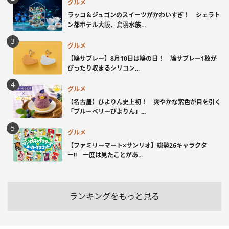
グルメ
ラッコ＆ジュゴンのスイーツがかわいすぎ！ シェラト
ン都ホテル大阪、鳥羽水族...
グルメ
【鳩サブレー】8月10日は鳩の日！ 鳩サブレー1枚が
ぴったり収まるシリコン...
グルメ
【名古屋】ぴよりん史上初！ 爽やかな紫色が目を引く
「ブルーベリーぴよりん」...
グルメ
【ファミリーマート×サンリオ】総勢26キャラクタ
ー!! 一度は見たことがあ...
ランキングをもっと見る