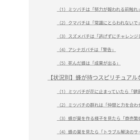
（1）ミツバチは「努力が報われる前触れ
（2）クマバチは「常識にとらわれないで
（3）スズメバチは「逃げずにチャレンジ
（4）アシナガバチは「警告」
（5）死んだ蜂は「成果が出る」
【状況別】蜂が持つスピリチュアル
（1）ミツバチが花に止まっていたら「健
（2）ミツバチの群れは「仲間と力を合わ
（3）蜂が巣を作る様子を見たら「商売繁
（4）蜂の巣を見たら「トラブル解決のサ