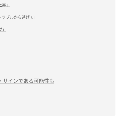
上昇」
トラブルから逃げて」
プ」
・サインである可能性も