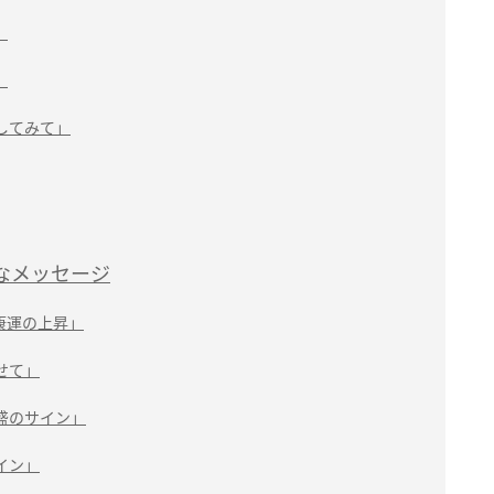
」
」
してみて」
なメッセージ
康運の上昇」
せて」
盛のサイン」
イン」