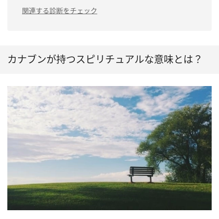
ス」
関連する診断をチェック
（4）カナブンが背中に止まるのは「ストレスからの
解放」
（5）カナブンが頭上を旋回するのは「良い出会いが
ある」
カナブンが持つスピリチュアルな意味とは？
（6）カナブンが飛び上がっていくのは「金運アッ
プ」
（7）カナブンが死んでいるのは「チャンスを逃す」
（8）カナブンを助けるのは「運気アップ」
（9）カナブンの夢を見るのは「うれしい知らせ」
（10）カナブンが寄ってくるのは「豊かさの予兆」
（11）カナブンにぶつかるのは「方向転換の合図」
（12）カナブンをベランダで見るのは「家庭運の上
昇」
（13）カナブンを神社で見るのは「神様からの歓
迎」