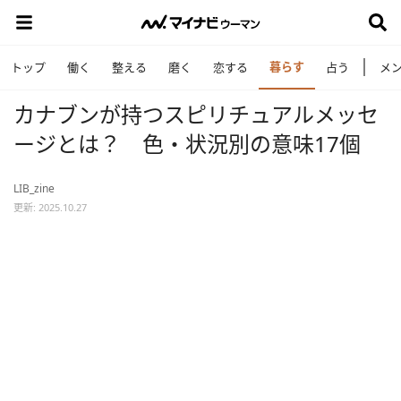
暮らす
トップ
働く
整える
磨く
恋する
占う
メ
カナブンが持つスピリチュアルメッセ
ージとは？ 色・状況別の意味17個
LIB_zine
更新: 2025.10.27