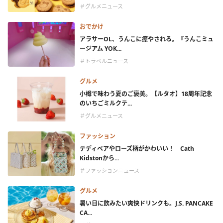
＃グルメニュース
おでかけ
アラサーOL、うんこに癒やされる。『うんこミュ
ージアム YOK...
＃トラベルニュース
グルメ
小樽で味わう夏のご褒美。【ルタオ】18周年記念
のいちごミルクテ...
＃グルメニュース
ファッション
テディベアやローズ柄がかわいい！ Cath
Kidstonから...
＃ファッションニュース
グルメ
暑い日に飲みたい爽快ドリンクも。J.S. PANCAKE
CA...