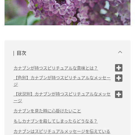
目次
カナブンが持つスピリチュアルな意味とは？
カナブンが体に止まる・家にやってくるのはラッキーの
【色別】カナブンが持つスピリチュアルなメッセー
お告げ
ジ
（1）緑色のカナブンは「新しいチャレンジが成功
【状況別】カナブンが持つスピリチュアルなメッセ
する」
ージ
（2）黒いカナブンは「エネルギーの高まり」
（1）カナブンを夜に見るのは「解決策が見つかる」
カナブンを見た時に心掛けたいこと
（3）茶色のカナブンは「辛抱強く乗り越えよう」
（2）カナブンが家の中に入ってくるのは「家庭運の
もしカナブンを殺してしまったらどうなる？
向上」
（4）金色のカナブンは「金運アップ」
カナブンはスピリチュアルメッセージを伝えている
（3）カナブンが玄関に現れるのは「大きなチャン