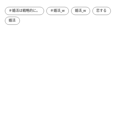
＃婚活は戦略的に。
＃婚活_w
婚活_w
恋する
婚活