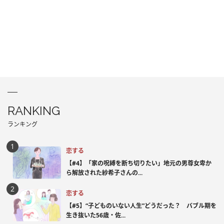
RANKING
ランキング
恋する
【#4】「家の呪縛を断ち切りたい」地元の男尊女卑か
ら解放された紗希子さんの...
恋する
【#5】“子どものいない人生”どうだった？ バブル期を
生き抜いた56歳・佐...