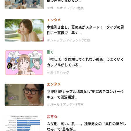
傷つきたくない女た...
＃ガールオアレディ3考察
エンタメ
本能剥き出し、夏の恋がスタート！ タイプの異
性に一直線♡ 早く...
＃シャッフルアイランド7考察
働く
「推し活」を理解してくれない彼氏。うまくいく
カップルがしている...
＃お仕事ハック
エンタメ
“相思相愛カップルほぼなし”地獄の合コンバーベ
キューで泥沼婚活...
＃ガールオアレディ3考察
恋する
ムダ毛、匂い、肌……。独身男女の「異性の身だし
なみ」で“最もが...