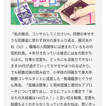
「私の婚活、コンサルしてください!!」同僚の幸せそ
うな花嫁姿に思わず自分の身をふり返る、藤沢あか
ね（32）。職場の人間関係には恵まれているものの
契約社員。４年付き合っている彼氏には女の影がち
らほら。仕事も恋愛も、どっちにも全振りできない
まま30代が過ぎていってモヤモヤはつのるばかり。
でも結婚式後の飲み会で、小学校の同級生で東大卒
敏腕コンサルタントに成長した・駒場龍彦とぐうぜ
ん再会。「結婚は簡単」と現状認識と適切なアプロ
ーチについて語り出し、さらにフェルミ推定で「あ
なたの夫候補は143万人！」と言い切る駒場。恋愛も
結婚もよくわからなくなっていたあかねは、思いきっ