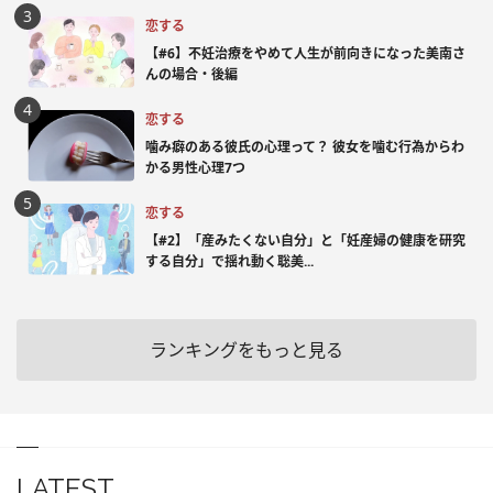
恋する
【#6】不妊治療をやめて人生が前向きになった美南さ
んの場合・後編
恋する
噛み癖のある彼氏の心理って？ 彼女を噛む行為からわ
かる男性心理7つ
恋する
【#2】「産みたくない自分」と「妊産婦の健康を研究
する自分」で揺れ動く聡美...
ランキングをもっと見る
LATEST