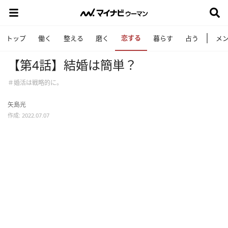
恋する
トップ
働く
整える
磨く
暮らす
占う
メ
【第4話】結婚は簡単？
＃婚活は戦略的に。
矢島光
作成: 2022.07.07