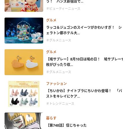
う！ ハンズ新宿店で...
＃ビューティーニュース
グルメ
ラッコ＆ジュゴンのスイーツがかわいすぎ！ シ
ェラトン都ホテル大...
＃グルメニュース
グルメ
【鳩サブレー】8月10日は鳩の日！ 鳩サブレー1
枚がぴったり収...
＃グルメニュース
ファッション
【ちいかわ】ナイトブラにちいかわ登場！ 「バ
ストをキレイにケア...
＃トレンドニュース
暮らす
【第748話】信じちゃった