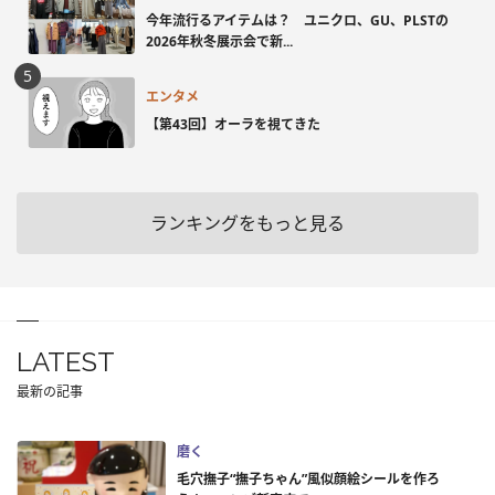
今年流行るアイテムは？ ユニクロ、GU、PLSTの
2026年秋冬展示会で新...
エンタメ
【第43回】オーラを視てきた
ランキングをもっと見る
LATEST
最新の記事
磨く
毛穴撫子“撫子ちゃん”風似顔絵シールを作ろ