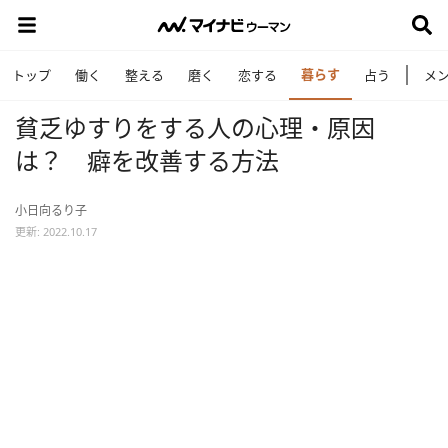
暮らす
トップ
働く
整える
磨く
恋する
占う
メ
貧乏ゆすりをする人の心理・原因
は？ 癖を改善する方法
小日向るり子
更新: 2022.10.17