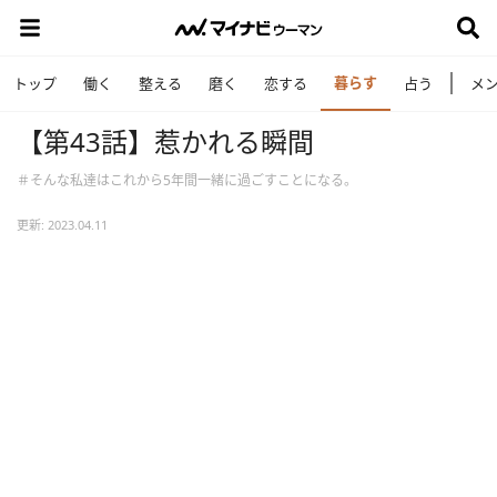
暮らす
トップ
働く
整える
磨く
恋する
占う
メ
【第43話】惹かれる瞬間
＃そんな私達はこれから5年間一緒に過ごすことになる。
更新: 2023.04.11