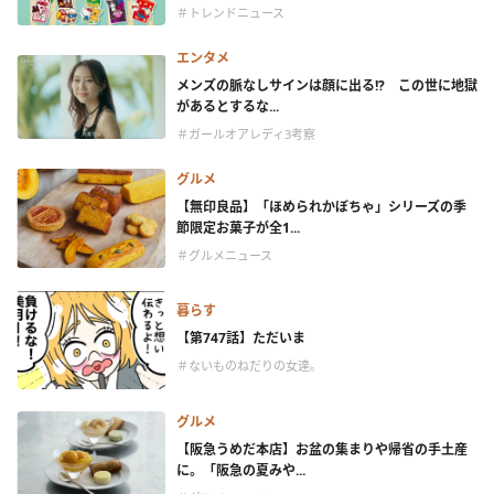
＃トレンドニュース
エンタメ
メンズの脈なしサインは顔に出る!? この世に地獄
があるとするな...
＃ガールオアレディ3考察
グルメ
【無印良品】「ほめられかぼちゃ」シリーズの季
節限定お菓子が全1...
＃グルメニュース
暮らす
【第747話】ただいま
＃ないものねだりの女達。
グルメ
【阪急うめだ本店】お盆の集まりや帰省の手土産
に。「阪急の夏みや...