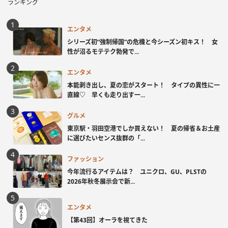
ランキング
エンタメ
シリーズ初“強制帰国”の危機と今シーズン初キス！ 女
性が沼るモテテク勃発で...
エンタメ
本能剥き出し、夏の恋がスタート！ タイプの異性に一
直線♡ 早くも走り出す一...
グルメ
東京駅・羽田空港でしか買えない！ 夏の帰省＆お土産
に選びたいセンス抜群の「...
ファッション
今年流行るアイテムは？ ユニクロ、GU、PLSTの
2026年秋冬展示会で新...
エンタメ
【第43回】オーラを視てきた