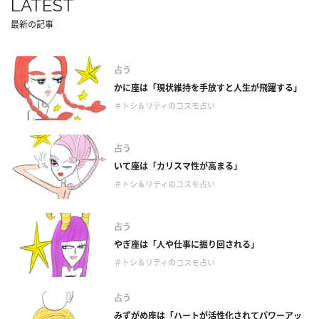
LATEST
最新の記事
占う
かに座は「現状維持を手放すと人生が飛躍する」
＃トシ＆リティのコスモ占い
占う
いて座は「カリスマ性が高まる」
＃トシ＆リティのコスモ占い
占う
やぎ座は「人や仕事に振り回される」
＃トシ＆リティのコスモ占い
占う
みずがめ座は「ハートが活性化されてパワーアッ