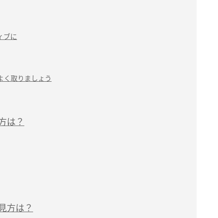
ィブに
よく取りましょう
見方は？
の見方は？