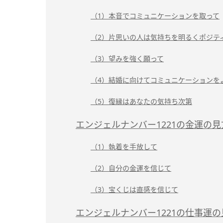
（1）本音でコミュニケーションを取って
（2）片思いの人は気持ちを明るくポジテ
（3）望みを強く願って
（4）結婚に向けてコミュニケーションを
（5）復縁はあなたの気持ち次第
エンジェルナンバー1221の金運の
（1）執着を手放して
（2）自分の金運を信じて
（3）宝くじは直感を信じて
エンジェルナンバー1221の仕事運