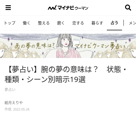
占う
トップ
働く
整える
磨く
恋する
暮らす
メ
【夢占い】腕の夢の意味は？ 状態・
種類・シーン別暗示19選
夢占い
絵月えりや
作成: 2022.05.26