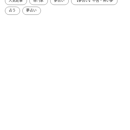
人気記事
専門家
夢占い
【夢占い】不吉・怖い夢
占う
夢占い