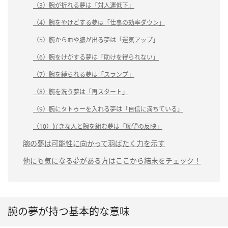
（3）腕が折れる夢は「対人運低下」
（4）腕をやけどする夢は「仕事の効率ダウン」
（5）腕から血や膿が出る夢は「運気アップ」
（6）腕をけがする夢は「助けを得られない」
（7）腕を縛られる夢は「スランプ」
（8）腕を洗う夢は「再スタート」
（9）腕にタトゥーを入れる夢は「自信に満ちている」
（10）好きな人と腕を組む夢は「願望の反映」
腕の夢は可能性に向かって羽ばたく力を示す
他にも気になる夢がある方はここから結末をチェック！
腕の夢が持つ基本的な意味