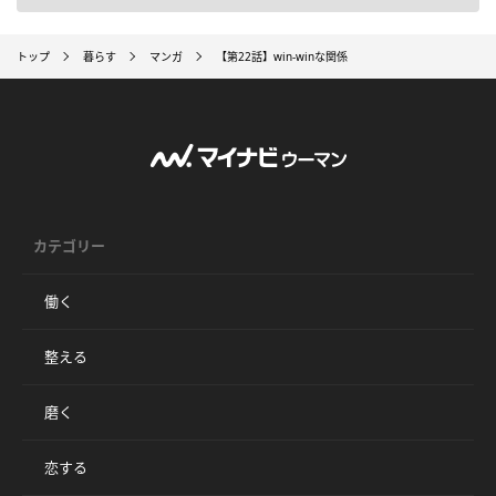
トップ
暮らす
マンガ
【第22話】win-winな関係
カテゴリー
働く
整える
磨く
恋する