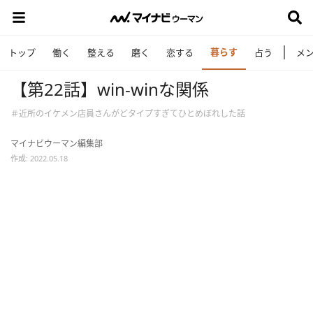
暮らす
トップ
働く
整える
磨く
恋する
占う
メ
【第22話】win-winな関係
＃近所のイケメン店員さんがどタイプすぎてひとめぼれした話
マイナビウーマン編集部
作成: 2022.05.18