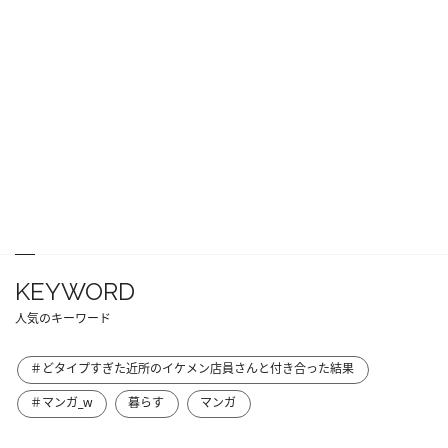
KEYWORD
人気のキーワード
＃どタイプすぎた近所のイケメン店員さんと付き合った結果
＃マンガ_w
暮らす
マンガ