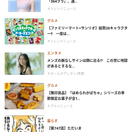
「364ブラ」、通...
＃トレンドニュース
グルメ
【ファミリーマート×サンリオ】総勢26キャラクタ
ー!! 一度は...
＃トレンドニュース
エンタメ
メンズの脈なしサインは顔に出る!? この世に地獄
があるとするな...
＃ガールオアレディ3考察
グルメ
【無印良品】「ほめられかぼちゃ」シリーズの季
節限定お菓子が全1...
＃グルメニュース
暮らす
【第747話】ただいま