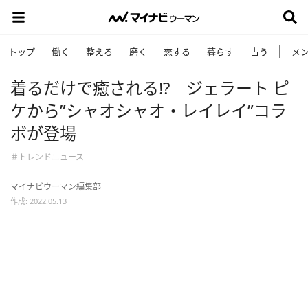
トップ
働く
整える
磨く
恋する
暮らす
占う
メ
着るだけで癒される!? ジェラート ピ
ケから”シャオシャオ・レイレイ”コラ
ボが登場
＃トレンドニュース
マイナビウーマン編集部
作成: 2022.05.13