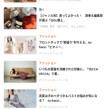
働く
【ジャンル別】買ってよかった！ 読者＆編集部
が選ぶ「QOL爆上...
【特集】夏を、軽やかに、おしゃれに。
ファッション
フロントホックで“即盛り”を叶える。tu-
hacci「ピオニー...
＃トレンドニュース
ファッション
いつもの夏服を洗練された印象に。「YECCA
VECCA」で着...
＃ファッションニュース
ファッション
真夏は汗のベタつき＆バストの悩みが気にな
る？ tu-hacci...
＃ファッションニュース