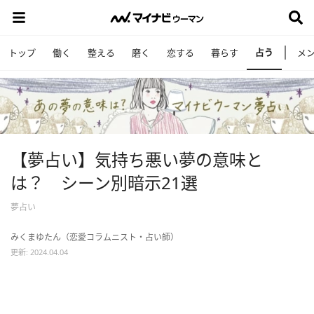
占う
トップ
働く
整える
磨く
恋する
暮らす
メ
【夢占い】気持ち悪い夢の意味と
は？ シーン別暗示21選
夢占い
みくまゆたん（恋愛コラムニスト・占い師）
更新: 2024.04.04