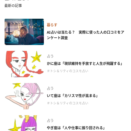
最新の記事
暮らす
AI占いは当たる？ 実際に使った人の口コミをア
ンケート調査
占う
かに座は「現状維持を手放すと人生が飛躍する」
＃トシ＆リティのコスモ占い
占う
いて座は「カリスマ性が高まる」
＃トシ＆リティのコスモ占い
占う
やぎ座は「人や仕事に振り回される」