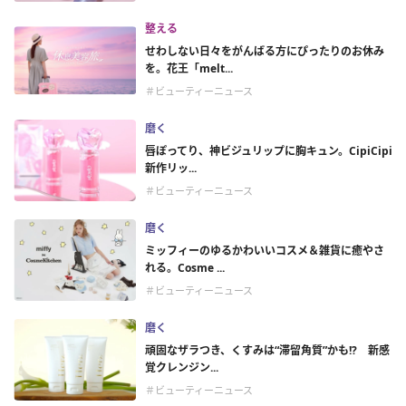
整える
せわしない日々をがんばる方にぴったりのお休み
を。花王「melt...
＃ビューティーニュース
磨く
唇ぽってり、神ビジュリップに胸キュン。CipiCipi
新作リッ...
＃ビューティーニュース
磨く
ミッフィーのゆるかわいいコスメ＆雑貨に癒やさ
れる。Cosme ...
＃ビューティーニュース
磨く
頑固なザラつき、くすみは“滞留角質”かも!? 新感
覚クレンジン...
＃ビューティーニュース