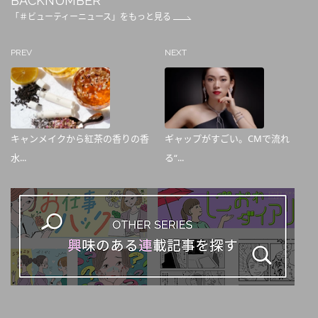
BACKNUMBER
「＃ビューティーニュース」をもっと見る
PREV
NEXT
キャンメイクから紅茶の香りの香
ギャップがすごい。CMで流れ
水...
る“...