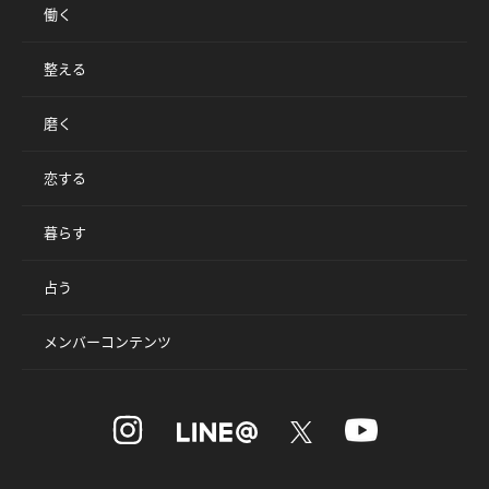
働く
整える
磨く
恋する
暮らす
占う
メンバーコンテンツ