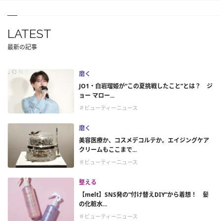
LATEST
最新の記事
磨く
JO1・白岩瑠姫が“この夏挑戦したこと”とは？ ジ
ョー マロー...
＃ビューティーニュース
磨く
美容医療か、コスメデコルテか。エイジングケア
クリームもここまで...
＃ビューティーニュース
整える
【melt】SNS発の“付け替えDIY”から着想！ 髪
の化粧水...
＃ビューティーニュース