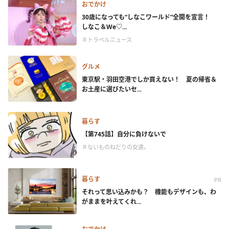
おでかけ
30歳になっても“しなこワールド”全開を宣言！
しなこ＆We♡...
＃トラベルニュース
グルメ
東京駅・羽田空港でしか買えない！ 夏の帰省＆
お土産に選びたいセ...
暮らす
【第745話】自分に負けないで
＃ないものねだりの女達。
暮らす
PR
それって思い込みかも？ 機能もデザインも、わ
がままを叶えてくれ...