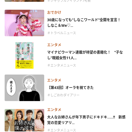
＃シャッフルアイランド7考察
おでかけ
30歳になっても“しなこワールド”全開を宣言！
しなこ＆We♡...
＃トラベルニュース
エンタメ
マイナビウーマン連載が待望の書籍化！ “子な
し”既婚女性11人...
＃エンタメニュース
エンタメ
【第43回】オーラを視てきた
＃しごおわダイアリー
エンタメ
大人なお姉さんが年下男子にドキドキ……!! 新感
覚の恋愛リアリ...
＃エンタメニュース