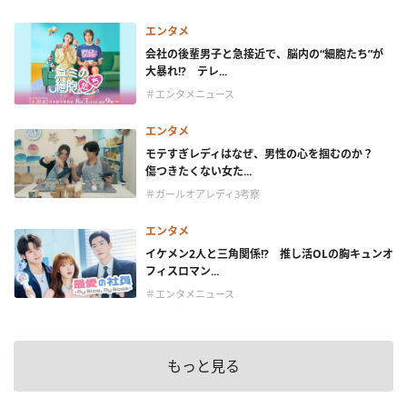
エンタメ
会社の後輩男子と急接近で、脳内の“細胞たち”が
大暴れ!? テレ...
＃エンタメニュース
エンタメ
モテすぎレディはなぜ、男性の心を掴むのか？
傷つきたくない女た...
＃ガールオアレディ3考察
エンタメ
イケメン2人と三角関係!? 推し活OLの胸キュンオ
フィスロマン...
＃エンタメニュース
もっと見る