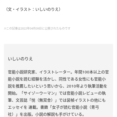
（文・イラスト：いしいのりえ）
※この記事は2022年04月09日に公開されたものです
いしいのりえ
官能小説研究家、イラストレーター。年間
100
本以上の官
能小説を読む経験を活かし、同性である女性にも官能小
説を推薦したいという思いから、
2010
年より執筆活動を
開始。「サイゾーウーマン」では官能小説レビューの執
筆、文芸誌「悦（無双舎）」では装幀イラストの他にも
エッセイを 連載。書籍「女子が読む官能小説（青弓
社）」を出版。小説の解説も手がけている。