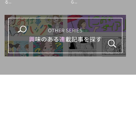
る...
ら...