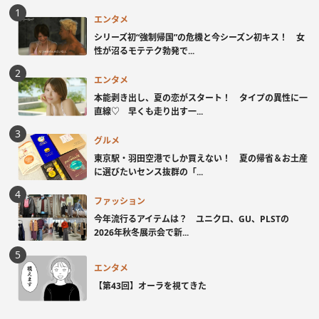
エンタメ
シリーズ初“強制帰国”の危機と今シーズン初キス！ 女
性が沼るモテテク勃発で...
エンタメ
本能剥き出し、夏の恋がスタート！ タイプの異性に一
直線♡ 早くも走り出す一...
グルメ
東京駅・羽田空港でしか買えない！ 夏の帰省＆お土産
に選びたいセンス抜群の「...
ファッション
今年流行るアイテムは？ ユニクロ、GU、PLSTの
2026年秋冬展示会で新...
エンタメ
【第43回】オーラを視てきた