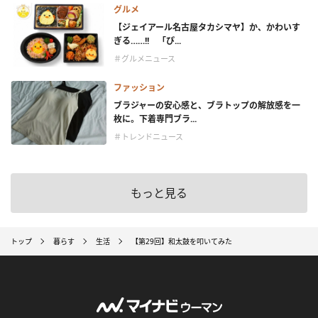
グルメ
【ジェイアール名古屋タカシマヤ】か、かわいす
ぎる……!! 「ぴ...
＃グルメニュース
ファッション
ブラジャーの安心感と、ブラトップの解放感を一
枚に。下着専門ブラ...
＃トレンドニュース
もっと見る
トップ
暮らす
生活
【第29回】和太鼓を叩いてみた