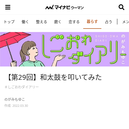
暮らす
トップ
働く
整える
磨く
恋する
占う
メ
【第29回】和太鼓を叩いてみた
＃しごおわダイアリー
のがみもゆこ
作成: 2022.03.30