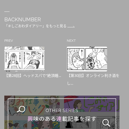
BACKNUMBER
「＃しごおわダイアリー」をもっと見る
PREV
NEXT
【第28回】ヘッドスパで“絶頂睡...
【第30回】オンライン利き酒を
し...