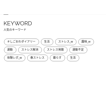
KEYWORD
人気のキーワード
＃しごおわダイアリー
生活
ストレス_w
趣味_w
運動
ストレス解消
ストレス発散
運動不足
体験レポ_w
春ストレス
暮らす
生活