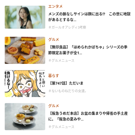
エンタメ
メンズの脈なしサインは顔に出る!? この世に地獄
があるとするな...
＃ガールオアレディ3考察
グルメ
【無印良品】「ほめられかぼちゃ」シリーズの季
節限定お菓子が全1...
＃グルメニュース
暮らす
【第747話】ただいま
＃ないものねだりの女達。
グルメ
【阪急うめだ本店】お盆の集まりや帰省の手土産
に。「阪急の夏みや...
＃グルメニュース