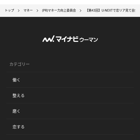
トップ
マネー
(PR)マネー力向上委員会
【第43回】U-NEXTで恋リア見て自
カテゴリー
働く
整える
磨く
恋する