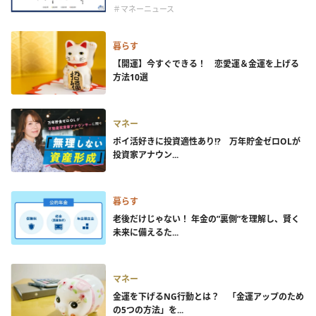
＃マネーニュース
暮らす
【開運】今すぐできる！ 恋愛運＆金運を上げる
方法10選
マネー
ポイ活好きに投資適性あり!? 万年貯金ゼロOLが
投資家アナウン...
暮らす
老後だけじゃない！ 年金の”裏側”を理解し、賢く
未来に備えるた...
マネー
金運を下げるNG行動とは？ 「金運アップのため
の5つの方法」を...