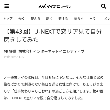
トップ
働く
整える
磨く
恋する
暮らす
占う
メ
【第43回】U-NEXTで恋リア見て自分
磨きしてみた
PR 提供: 株式会社インターネットイニシアティブ
更新: 2025.11.05
ノー残業デイの水曜日。今日も特に予定なし。そんな仕事と家の
往復ばかりで刺激のない毎日を送る女性に向けて、ちょっぴり楽
しい「仕事終わり＝しごおわ」の過ごし方を紹介します。第43回
は、U-NEXTで恋リアを観て自分磨きしてみました。