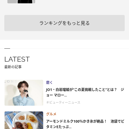
ランキングをもっと見る
LATEST
最新の記事
磨く
JO1・白岩瑠姫が“この夏挑戦したこと”とは？ ジ
ョー マロー...
＃ビューティーニュース
グルメ
アーモンドミルク100％かき氷が絶品！ 池袋でビ
タミンEたっぷ...