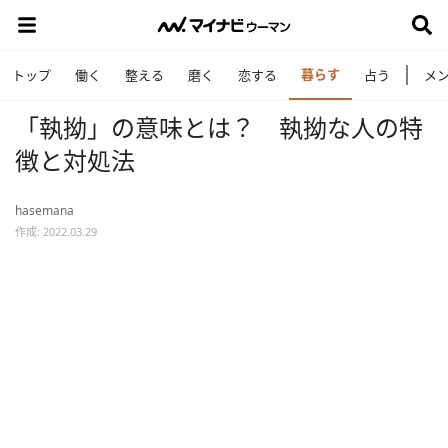
暮らす
トップ
働く
整える
磨く
恋する
占う
メ
「執拗」の意味とは？ 執拗な人の特
徴と対処法
hasemana
作成: 2022.03.29