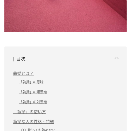
目次
執拗とは？
「執拗」の意味
「執拗」の類義語
「執拗」の対義語
「執拗」の使い方
執拗な人の性格・特徴
（1）断っても諦めない