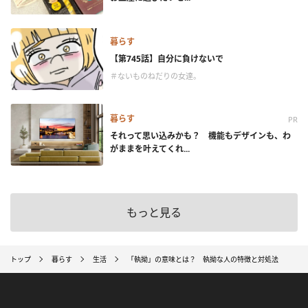
暮らす
【第745話】自分に負けないで
＃ないものねだりの女達。
暮らす
PR
それって思い込みかも？ 機能もデザインも、わ
がままを叶えてくれ...
もっと見る
トップ
暮らす
生活
「執拗」の意味とは？ 執拗な人の特徴と対処法