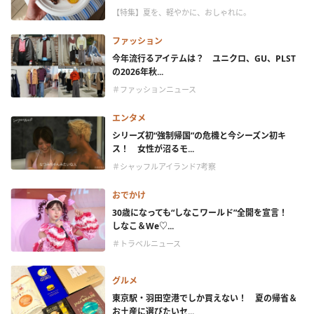
【特集】夏を、軽やかに、おしゃれに。
ファッション
今年流行るアイテムは？ ユニクロ、GU、PLST
の2026年秋...
＃ファッションニュース
エンタメ
シリーズ初“強制帰国”の危機と今シーズン初キ
ス！ 女性が沼るモ...
＃シャッフルアイランド7考察
おでかけ
30歳になっても“しなこワールド”全開を宣言！
しなこ＆We♡...
＃トラベルニュース
グルメ
東京駅・羽田空港でしか買えない！ 夏の帰省＆
お土産に選びたいセ...