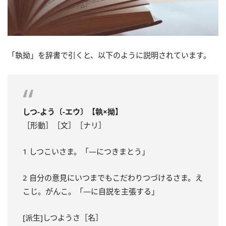
「執拗」を辞書で引くと、以下のように説明されています。
しつ‐よう〔‐エウ〕【執×拗】
［形動］［文］［ナリ］
1 しつこいさま。「―につきまとう」
2 自分の意見にいつまでもこだわりつづけるさま。え
こじ。がんこ。「―に自説を主張する」
[派生]しつようさ［名］