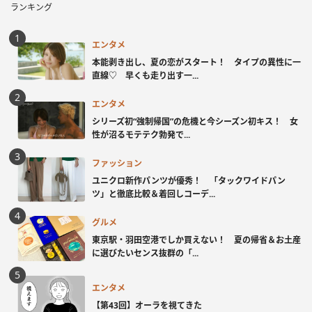
ランキング
エンタメ
本能剥き出し、夏の恋がスタート！ タイプの異性に一
直線♡ 早くも走り出す一...
エンタメ
シリーズ初“強制帰国”の危機と今シーズン初キス！ 女
性が沼るモテテク勃発で...
ファッション
ユニクロ新作パンツが優秀！ 「タックワイドパン
ツ」と徹底比較＆着回しコーデ...
グルメ
東京駅・羽田空港でしか買えない！ 夏の帰省＆お土産
に選びたいセンス抜群の「...
エンタメ
【第43回】オーラを視てきた