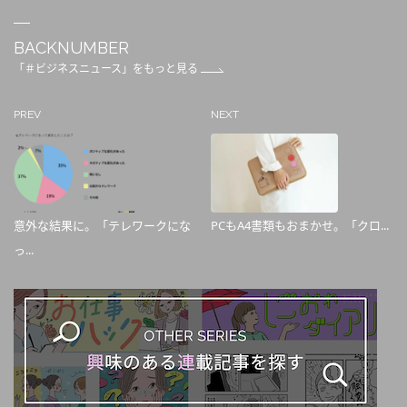
BACKNUMBER
「＃ビジネスニュース」をもっと見る
PREV
NEXT
意外な結果に。「テレワークにな
PCもA4書類もおまかせ。「クロ...
っ...