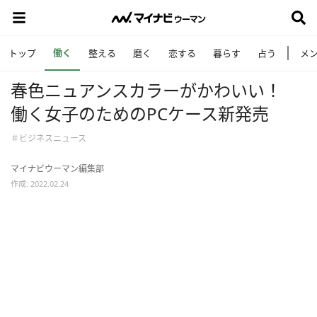
働く
トップ
整える
磨く
恋する
暮らす
占う
メ
春色ニュアンスカラーがかわいい！
働く女子のためのPCケース新発売
＃ビジネスニュース
マイナビウーマン編集部
作成: 2022.02.24