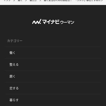
トップ
働く
働き方
働く女性のための限定色！ 「ブレン」春色くすみカラー
カテゴリー
働く
整える
磨く
恋する
暮らす