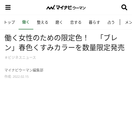
働く
トップ
整える
磨く
恋する
暮らす
占う
メ
働く女性のための限定色！ 「ブレ
ン」春色くすみカラーを数量限定発売
＃ビジネスニュース
マイナビウーマン編集部
作成: 2022.02.15