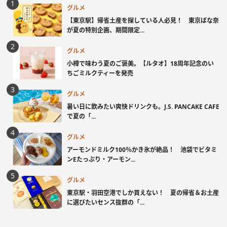
グルメ
【東京駅】帰省土産を探している人必見！ 東京ばな奈
が夏の特別企画、期間限定...
グルメ
小樽で味わう夏のご褒美。【ルタオ】18周年記念のい
ちごミルクティーを発売
グルメ
暑い日に飲みたい爽快ドリンクも。J.S. PANCAKE CAFE
で夏の「...
グルメ
アーモンドミルク100％かき氷が絶品！ 池袋でビタミ
ンEたっぷり・アーモン...
グルメ
東京駅・羽田空港でしか買えない！ 夏の帰省＆お土産
に選びたいセンス抜群の「...