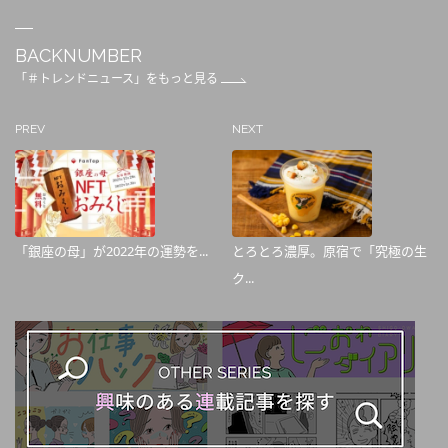
BACKNUMBER
「＃トレンドニュース」をもっと見る
PREV
NEXT
「銀座の母」が2022年の運勢を...
とろとろ濃厚。原宿で「究極の生
ク...