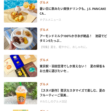
グルメ
暑い日に飲みたい爽快ドリンクも。J.S. PANCAKE
CA...
＃グルメニュース
グルメ
アーモンドミルク100％かき氷が絶品！ 池袋でビ
タミンEたっぷ...
【特集】夏を、軽やかに、おしゃれに。
グルメ
東京駅・羽田空港でしか買えない！ 夏の帰省＆
お土産に選びたいセ...
グルメ
【スタバ新作】贅沢カスタマイズで楽しむ、夏の
フルーティーご褒美...
＃わたしのグルメ日記