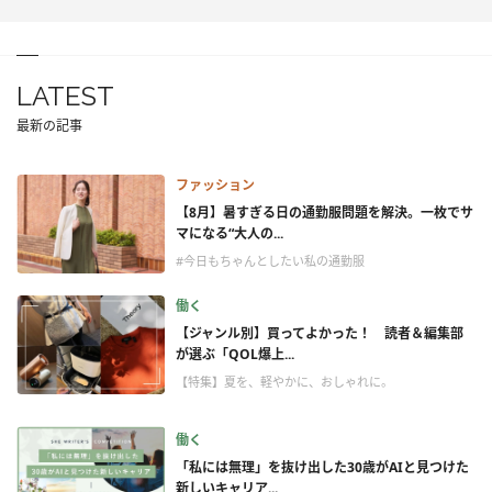
LATEST
最新の記事
ファッション
【8月】暑すぎる日の通勤服問題を解決。一枚でサ
マになる“大人の...
#今日もちゃんとしたい私の通勤服
働く
【ジャンル別】買ってよかった！ 読者＆編集部
が選ぶ「QOL爆上...
【特集】夏を、軽やかに、おしゃれに。
働く
「私には無理」を抜け出した30歳がAIと見つけた
新しいキャリア...