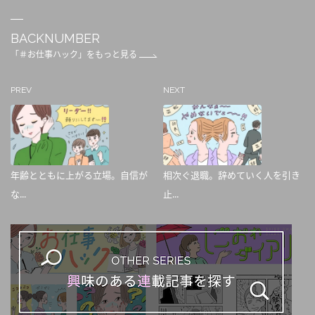
BACKNUMBER
「＃お仕事ハック」をもっと見る
PREV
NEXT
年齢とともに上がる立場。自信が
相次ぐ退職。辞めていく人を引き
な...
止...