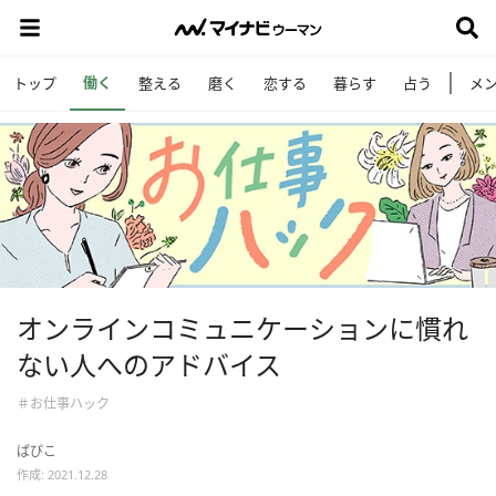
働く
トップ
整える
磨く
恋する
暮らす
占う
メ
オンラインコミュニケーションに慣れ
ない人へのアドバイス
＃お仕事ハック
ぱぴこ
作成: 2021.12.28