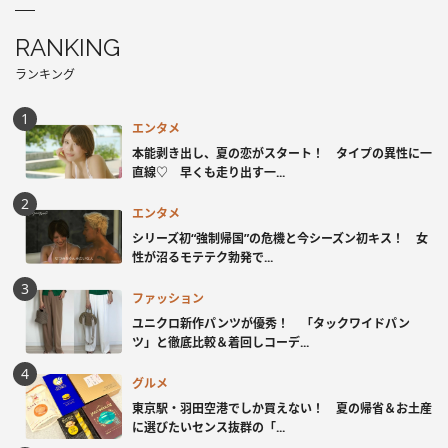
RANKING
ランキング
エンタメ
本能剥き出し、夏の恋がスタート！ タイプの異性に一
直線♡ 早くも走り出す一...
エンタメ
シリーズ初“強制帰国”の危機と今シーズン初キス！ 女
性が沼るモテテク勃発で...
ファッション
ユニクロ新作パンツが優秀！ 「タックワイドパン
ツ」と徹底比較＆着回しコーデ...
グルメ
東京駅・羽田空港でしか買えない！ 夏の帰省＆お土産
に選びたいセンス抜群の「...