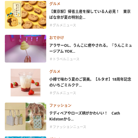
グルメ
【東京駅】帰省土産を探している人必見！ 東京
ばな奈が夏の特別企...
＃グルメニュース
おでかけ
アラサーOL、うんこに癒やされる。『うんこミュ
ージアム YOK...
＃トラベルニュース
グルメ
小樽で味わう夏のご褒美。【ルタオ】18周年記念
のいちごミルクテ...
＃グルメニュース
ファッション
テディベアやローズ柄がかわいい！ Cath
Kidstonから...
＃ファッションニュース