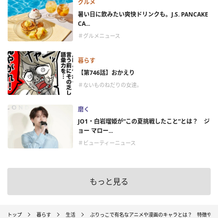
グルメ
暑い日に飲みたい爽快ドリンクも。J.S. PANCAKE
CA...
＃グルメニュース
暮らす
【第746話】おかえり
＃ないものねだりの女達。
磨く
JO1・白岩瑠姫が“この夏挑戦したこと”とは？ ジ
ョー マロー...
＃ビューティーニュース
もっと見る
トップ
暮らす
生活
ぶりっこで有名なアニメや漫画のキャラとは？ 特徴や心