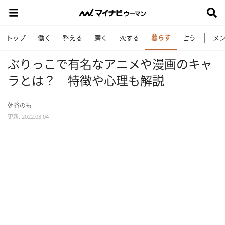
暮らす
トップ
働く
整える
磨く
恋する
占う
メ
ぶりっこで有名なアニメや漫画のキャ
ラとは？ 特徴や心理も解説
朝谷のも
更新: 2022.03.04