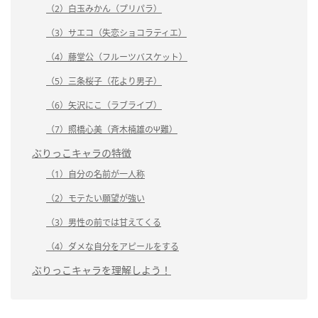
（2）白玉みかん（プリパラ）
（3）サエコ（失恋ショコラティエ）
（4）藤堂公（フルーツバスケット）
（5）三条桜子（花より男子）
（6）矢沢にこ（ラブライブ）
（7）照橋心美（斉木楠雄のΨ難）
ぶりっこキャラの特徴
（1）自分の名前が一人称
（2）モテたい願望が強い
（3）男性の前では甘えてくる
（4）ダメな自分をアピールをする
ぶりっこキャラを理解しよう！