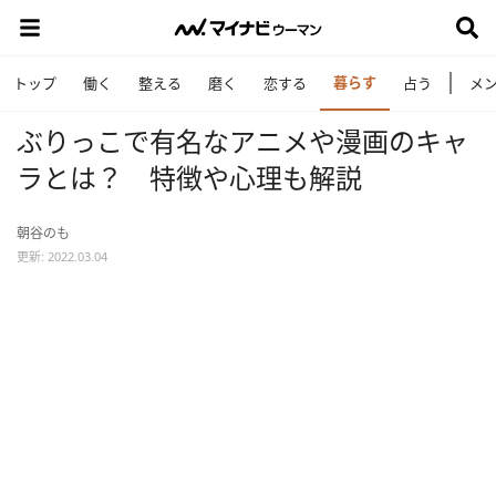
暮らす
トップ
働く
整える
磨く
恋する
占う
メ
ぶりっこで有名なアニメや漫画のキャ
ラとは？ 特徴や心理も解説
朝谷のも
更新: 2022.03.04