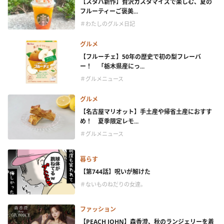
【スタバ新作】贅沢カスタマイズで楽しむ、夏の
フルーティーご褒美...
＃わたしのグルメ日記
グルメ
【フルーチェ】50年の歴史で初の梨フレーバ
ー！ 「栃木県産にっ...
＃グルメニュース
グルメ
【名古屋マリオット】手土産や帰省土産におすす
め！ 夏季限定レモ...
＃グルメニュース
暮らす
【第744話】呪いが解けた
＃ないものねだりの女達。
ファッション
【PEACH JOHN】森香澄、秋のランジェリーを着