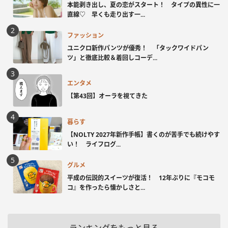
本能剥き出し、夏の恋がスタート！ タイプの異性に一
直線♡ 早くも走り出す一...
ファッション
ユニクロ新作パンツが優秀！ 「タックワイドパン
ツ」と徹底比較＆着回しコーデ...
エンタメ
【第43回】オーラを視てきた
暮らす
【NOLTY 2027年新作手帳】書くのが苦手でも続けやす
い！ ライフログ...
グルメ
平成の伝説的スイーツが復活！ 12年ぶりに『モコモ
コ』を作ったら懐かしさと...