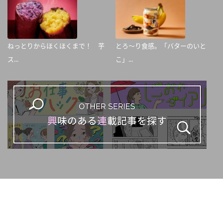
ねっとりからほくほくまで！ 芋
とろ～り食感。「バターのいと
ス...
こ」...