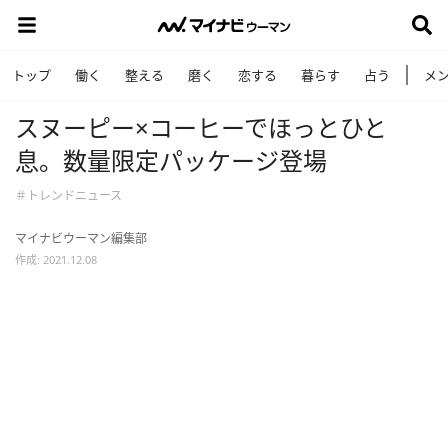
トップ
働く
整える
磨く
恋する
暮らす
占う
メ
スヌーピー×コーヒーでほっとひと
息。数量限定パッケージ登場
＃トレンドニュース
マイナビウーマン編集部
作成: 2021.12.08