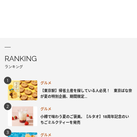
RANKING
ランキング
グルメ
【東京駅】帰省土産を探している人必見！ 東京ばな奈
が夏の特別企画、期間限定...
グルメ
小樽で味わう夏のご褒美。【ルタオ】18周年記念のい
ちごミルクティーを発売
グルメ