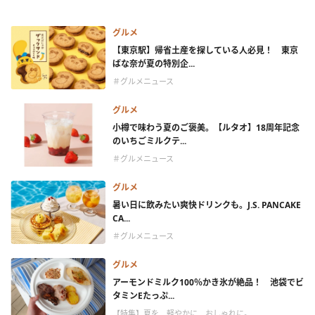
グルメ
【東京駅】帰省土産を探している人必見！ 東京
ばな奈が夏の特別企...
＃グルメニュース
グルメ
小樽で味わう夏のご褒美。【ルタオ】18周年記念
のいちごミルクテ...
＃グルメニュース
グルメ
暑い日に飲みたい爽快ドリンクも。J.S. PANCAKE
CA...
＃グルメニュース
グルメ
アーモンドミルク100％かき氷が絶品！ 池袋でビ
タミンEたっぷ...
【特集】夏を、軽やかに、おしゃれに。