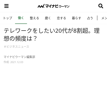
働く
トップ
整える
磨く
恋する
暮らす
占う
メ
テレワークをしたい20代が8割超。理
想の頻度は？
＃ビジネスニュース
マイナビウーマン編集部
作成: 2021.12.03