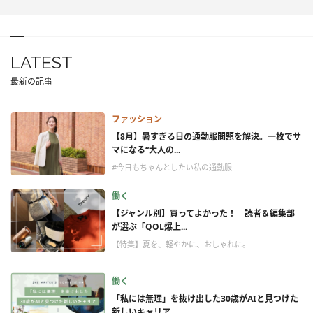
LATEST
最新の記事
ファッション
【8月】暑すぎる日の通勤服問題を解決。一枚でサ
マになる“大人の...
#今日もちゃんとしたい私の通勤服
働く
【ジャンル別】買ってよかった！ 読者＆編集部
が選ぶ「QOL爆上...
【特集】夏を、軽やかに、おしゃれに。
働く
「私には無理」を抜け出した30歳がAIと見つけた
新しいキャリア...