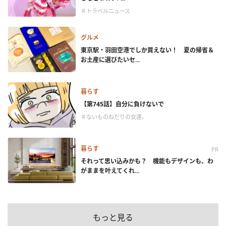
＃トラベルニュース
グルメ
東京駅・羽田空港でしか買えない！ 夏の帰省＆
お土産に選びたいセ...
暮らす
【第745話】自分に負けないで
＃ないものねだりの女達。
暮らす
PR
それって思い込みかも？ 機能もデザインも、わ
がままを叶えてくれ...
もっと見る