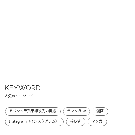
KEYWORD
人気のキーワード
＃メンヘラ系束縛彼氏の実態
＃マンガ_w
漫画
Instagram（インスタグラム）
暮らす
マンガ