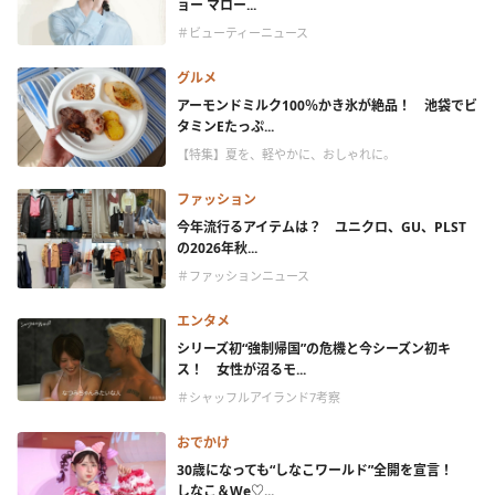
ョー マロー...
＃ビューティーニュース
グルメ
アーモンドミルク100％かき氷が絶品！ 池袋でビ
タミンEたっぷ...
【特集】夏を、軽やかに、おしゃれに。
ファッション
今年流行るアイテムは？ ユニクロ、GU、PLST
の2026年秋...
＃ファッションニュース
エンタメ
シリーズ初“強制帰国”の危機と今シーズン初キ
ス！ 女性が沼るモ...
＃シャッフルアイランド7考察
おでかけ
30歳になっても“しなこワールド”全開を宣言！
しなこ＆We♡...