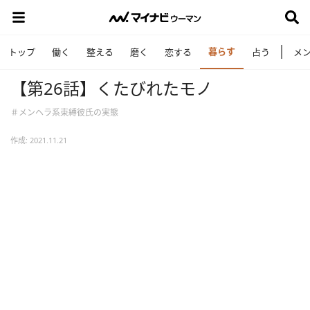
暮らす
トップ
働く
整える
磨く
恋する
占う
メ
【第26話】くたびれたモノ
＃メンヘラ系束縛彼氏の実態
作成: 2021.11.21