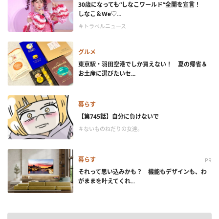
30歳になっても“しなこワールド”全開を宣言！
しなこ＆We♡...
＃トラベルニュース
グルメ
東京駅・羽田空港でしか買えない！ 夏の帰省＆
お土産に選びたいセ...
暮らす
【第745話】自分に負けないで
＃ないものねだりの女達。
暮らす
PR
それって思い込みかも？ 機能もデザインも、わ
がままを叶えてくれ...