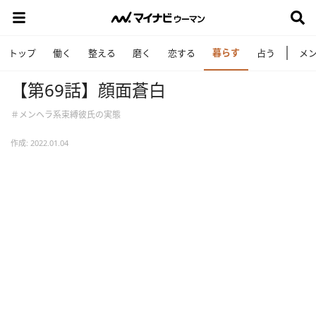
暮らす
トップ
働く
整える
磨く
恋する
占う
メ
【第69話】顔面蒼白
＃メンヘラ系束縛彼氏の実態
作成: 2022.01.04