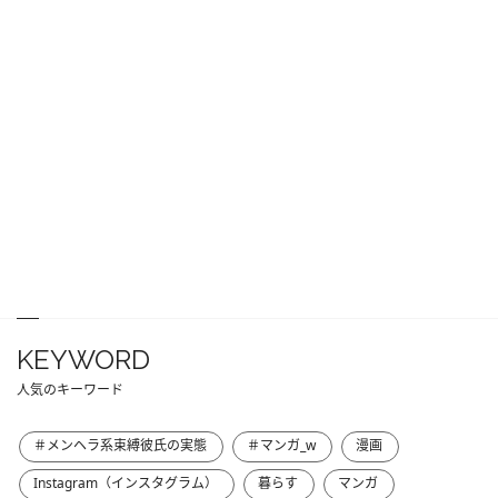
KEYWORD
人気のキーワード
＃メンヘラ系束縛彼氏の実態
＃マンガ_w
漫画
Instagram（インスタグラム）
暮らす
マンガ