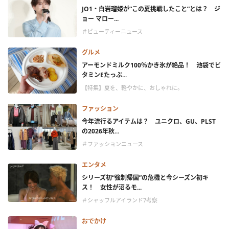
JO1・白岩瑠姫が“この夏挑戦したこと”とは？ ジ
ョー マロー...
＃ビューティーニュース
グルメ
アーモンドミルク100％かき氷が絶品！ 池袋でビ
タミンEたっぷ...
【特集】夏を、軽やかに、おしゃれに。
ファッション
今年流行るアイテムは？ ユニクロ、GU、PLST
の2026年秋...
＃ファッションニュース
エンタメ
シリーズ初“強制帰国”の危機と今シーズン初キ
ス！ 女性が沼るモ...
＃シャッフルアイランド7考察
おでかけ