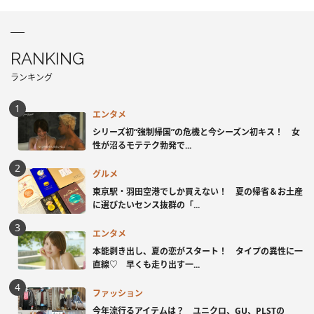
RANKING
ランキング
エンタメ
シリーズ初“強制帰国”の危機と今シーズン初キス！ 女
性が沼るモテテク勃発で...
グルメ
東京駅・羽田空港でしか買えない！ 夏の帰省＆お土産
に選びたいセンス抜群の「...
エンタメ
本能剥き出し、夏の恋がスタート！ タイプの異性に一
直線♡ 早くも走り出す一...
ファッション
今年流行るアイテムは？ ユニクロ、GU、PLSTの