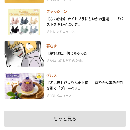
ファッション
【ちいかわ】ナイトブラにちいかわ登場！ 「バ
ストをキレイにケア...
＃トレンドニュース
暮らす
【第748話】信じちゃった
＃ないものねだりの女達。
グルメ
【名古屋】ぴよりん史上初！ 爽やかな紫色が目
を引く「ブルーベリ...
＃グルメニュース
もっと見る