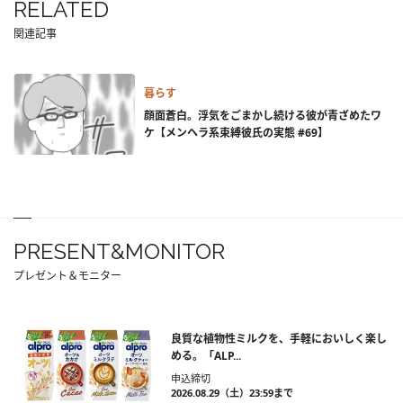
RELATED
関連記事
暮らす
顔面蒼白。浮気をごまかし続ける彼が青ざめたワ
ケ【メンヘラ系束縛彼氏の実態 #69】
PRESENT&MONITOR
プレゼント＆モニター
良質な植物性ミルクを、手軽においしく楽し
める。「ALP...
申込締切
2026.08.29（土）23:59まで