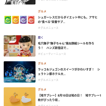
グルメ
シュガーレスだからダイエット中にも。アサヒ
の“食べる”栄養サプ...
＃グルメニュース
磨く
毛穴撫子“撫子ちゃん”風似顔絵シールを作ろ
う！ ハンズ新宿店で...
＃ビューティーニュース
グルメ
ラッコ＆ジュゴンのスイーツがかわいすぎ！ シ
ェラトン都ホテル大...
＃グルメニュース
グルメ
【鳩サブレー】8月10日は鳩の日！ 鳩サブレー1
枚がぴったり収...
＃グルメニュース