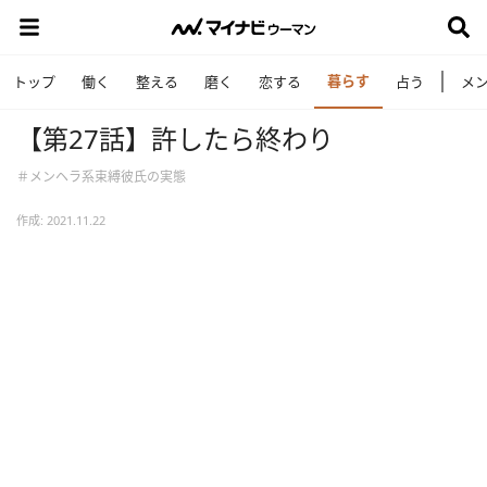
暮らす
トップ
働く
整える
磨く
恋する
占う
メ
【第27話】許したら終わり
＃メンヘラ系束縛彼氏の実態
作成: 2021.11.22