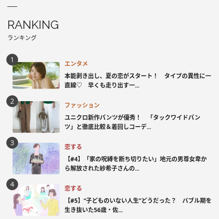
RANKING
ランキング
エンタメ
本能剥き出し、夏の恋がスタート！ タイプの異性に一
直線♡ 早くも走り出す一...
ファッション
ユニクロ新作パンツが優秀！ 「タックワイドパン
ツ」と徹底比較＆着回しコーデ...
恋する
【#4】「家の呪縛を断ち切りたい」地元の男尊女卑か
ら解放された紗希子さんの...
恋する
【#5】“子どものいない人生”どうだった？ バブル期を
生き抜いた56歳・佐...