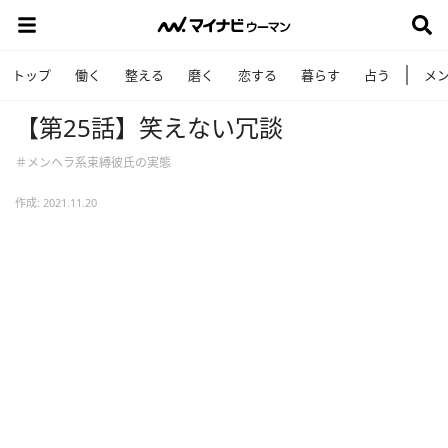
トップ
働く
整える
磨く
恋する
暮らす
占う
メ
【第25話】笑えない冗談
＃メンヘラ系束縛彼氏の実態
作成: 2021.11.20