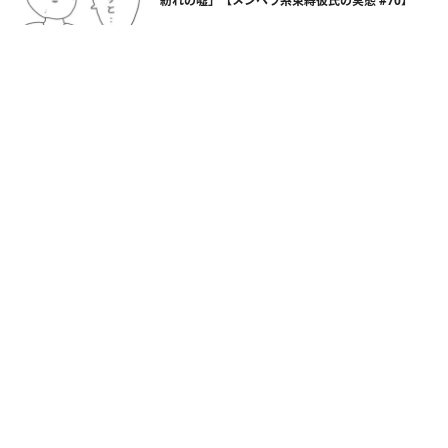
紛れの嘘」【メンヘラ系束縛彼氏の実態 #70】