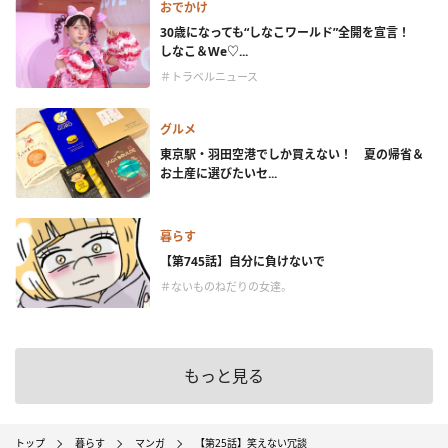
おでかけ
30歳になっても“しなこワールド”全開を宣言！
しなこ＆We♡...
＃トラベルニュース
グルメ
東京駅・羽田空港でしか買えない！ 夏の帰省＆
お土産に選びたいセ...
暮らす
【第745話】自分に負けないで
＃ないものねだりの女達。
もっと見る
トップ
暮らす
マンガ
【第25話】笑えない冗談