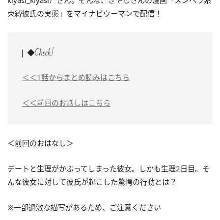
kiyasi_kiyasi）さん。そんな、きやしさんの漫画「メンヘラ系
束縛彼氏の実態」をマイナビウーマンで配信！
◆Check!
＜＜1話からまとめ読みはこちら
＜＜前回のお話しはこちら
＜前回のおはなし＞
デートと生理がかぶってしまった彼女。しかも生理2日目。そ
んな彼女に対して彼氏が起こした驚愕の行動とは？
※
一部
過激な描写があるため、ご注意ください