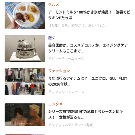
グルメ
アーモンドミルク100％かき氷が絶品！ 池袋でビ
タミンEたっぷ...
【特集】夏を、軽やかに、おしゃれに。
磨く
美容医療か、コスメデコルテか。エイジングケア
クリームもここまで...
＃ビューティーニュース
ファッション
今年流行るアイテムは？ ユニクロ、GU、PLST
の2026年秋...
＃ファッションニュース
エンタメ
シリーズ初“強制帰国”の危機と今シーズン初キ
ス！ 女性が沼るモ...
＃シャッフルアイランド7考察