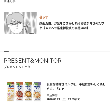
関連記事
暮らす
顔面蒼白。浮気をごまかし続ける彼が青ざめたワ
ケ【メンヘラ系束縛彼氏の実態 #69】
PRESENT&MONITOR
プレゼント＆モニター
良質な植物性ミルクを、手軽においしく楽し
める。「ALP...
申込締切
2026.08.29（土）23:59まで