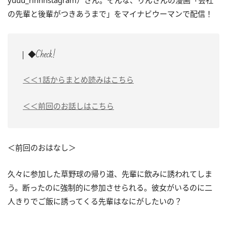
yuuu_rinnnstagram）さん。そんな、りんさんの漫画「会社
の先輩と後輩がつきあうまで」をマイナビウーマンで配信！
◆Check!
＜＜1話からまとめ読みはこちら
＜＜前回のお話しはこちら
＜前回のおはなし＞
久々に参加した草野球の帰り道、先輩に飲みに誘われてしま
う。断ったのに強制的に参加させられる。彼女がいるのに二
人きりでご飯に誘ってくる先輩はなにがしたいの？