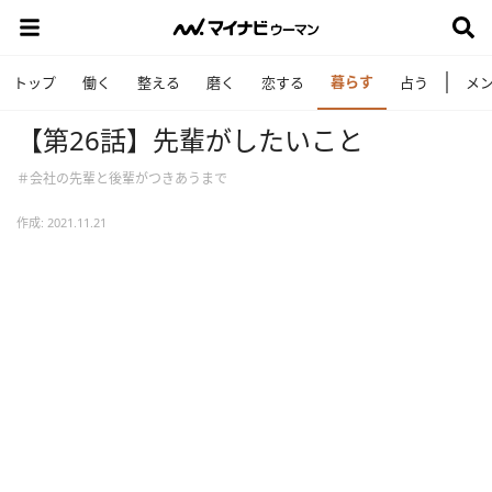
暮らす
トップ
働く
整える
磨く
恋する
占う
メ
【第26話】先輩がしたいこと
＃会社の先輩と後輩がつきあうまで
作成: 2021.11.21