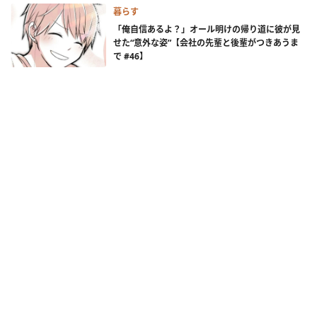
暮らす
「俺自信あるよ？」オール明けの帰り道に彼が見
せた“意外な姿”【会社の先輩と後輩がつきあうま
で #46】