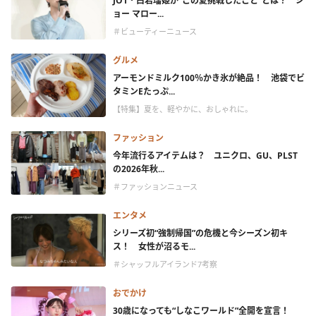
JO1・白岩瑠姫が“この夏挑戦したこと”とは？ ジ
ョー マロー...
＃ビューティーニュース
グルメ
アーモンドミルク100％かき氷が絶品！ 池袋でビ
タミンEたっぷ...
【特集】夏を、軽やかに、おしゃれに。
ファッション
今年流行るアイテムは？ ユニクロ、GU、PLST
の2026年秋...
＃ファッションニュース
エンタメ
シリーズ初“強制帰国”の危機と今シーズン初キ
ス！ 女性が沼るモ...
＃シャッフルアイランド7考察
おでかけ
30歳になっても“しなこワールド”全開を宣言！