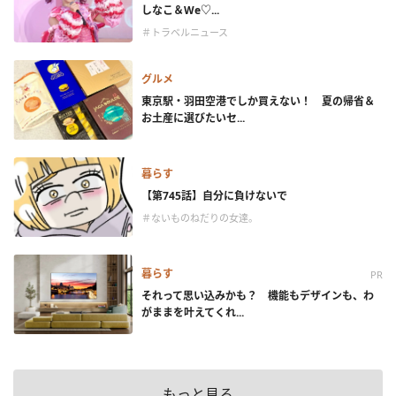
しなこ＆We♡...
＃トラベルニュース
グルメ
東京駅・羽田空港でしか買えない！ 夏の帰省＆
お土産に選びたいセ...
暮らす
【第745話】自分に負けないで
＃ないものねだりの女達。
暮らす
PR
それって思い込みかも？ 機能もデザインも、わ
がままを叶えてくれ...
もっと見る