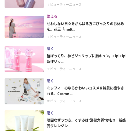
＃ビューティーニュース
整える
せわしない日々をがんばる方にぴったりのお休み
を。花王「melt...
＃ビューティーニュース
磨く
唇ぽってり、神ビジュリップに胸キュン。CipiCipi
新作リッ...
＃ビューティーニュース
磨く
ミッフィーのゆるかわいいコスメ＆雑貨に癒やさ
れる。Cosme ...
＃ビューティーニュース
磨く
頑固なザラつき、くすみは“滞留角質”かも!? 新感
覚クレンジン...