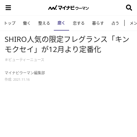
磨く
トップ
働く
整える
恋する
暮らす
占う
メ
SHIRO人気の限定フレグランス「キン
モクセイ」が12月より定番化
＃ビューティーニュース
マイナビウーマン編集部
作成: 2021.11.16