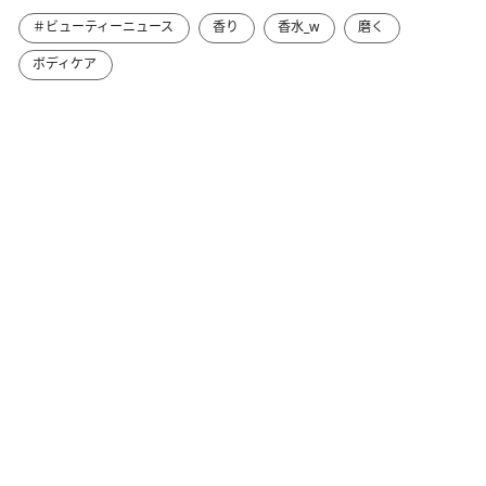
＃ビューティーニュース
香り
香水_w
磨く
ボディケア