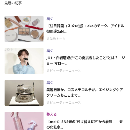
最新の記事
磨く
【注目韓国コスメ18選】Lakaのチーク、アイドル
御用達2aN...
＃美欲トーク
磨く
JO1・白岩瑠姫が“この夏挑戦したこと”とは？ ジ
ョー マロー...
＃ビューティーニュース
磨く
美容医療か、コスメデコルテか。エイジングケア
クリームもここまで...
＃ビューティーニュース
整える
【melt】SNS発の“付け替えDIY”から着想！ 髪
の化粧水...