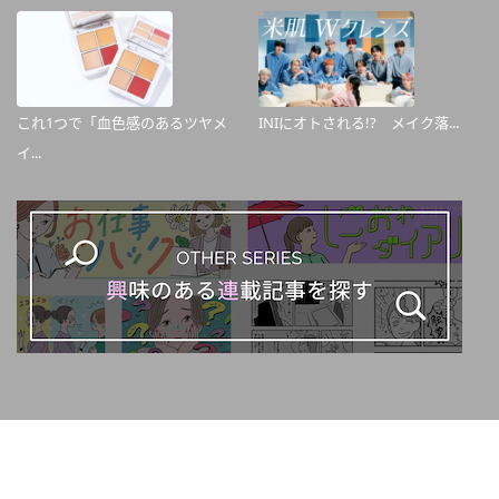
これ1つで「血色感のあるツヤメ
INIにオトされる!? メイク落...
イ...