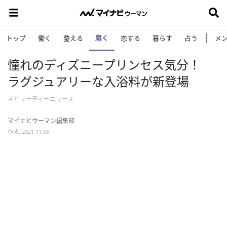
磨く
トップ
働く
整える
恋する
暮らす
占う
メ
憧れのディズニープリンセス気分！
ラグジュアリーな入浴料が新登場
＃ビューティーニュース
マイナビウーマン編集部
作成: 2021.11.05