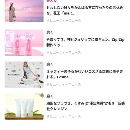
整える
せわしない日々をがんばる方にぴったりのお休み
を。花王「melt...
＃ビューティーニュース
磨く
唇ぽってり、神ビジュリップに胸キュン。CipiCipi
新作リッ...
＃ビューティーニュース
磨く
ミッフィーのゆるかわいいコスメ＆雑貨に癒やさ
れる。Cosme ...
＃ビューティーニュース
磨く
頑固なザラつき、くすみは“滞留角質”かも!? 新感
覚クレンジン...
＃ビューティーニュース