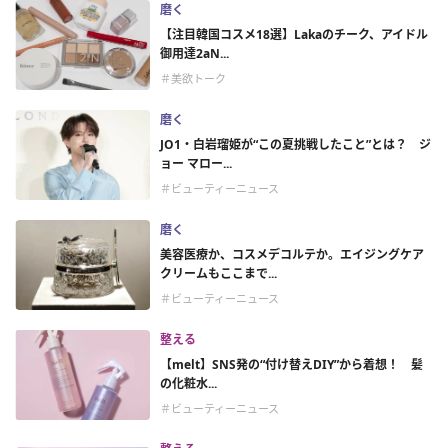
磨く
【注目韓国コスメ18選】Lakaのチーク、アイドル
御用達2aN...
＃美欲トーク
磨く
JO1・白岩瑠姫が“この夏挑戦したこと”とは？ ジ
ョー マロー...
＃ビューティーニュース
磨く
美容医療か、コスメデコルテか。エイジングケア
クリームもここまで...
＃ビューティーニュース
整える
【melt】SNS発の“付け替えDIY”から着想！ 髪
の化粧水...
＃ビューティーニュース