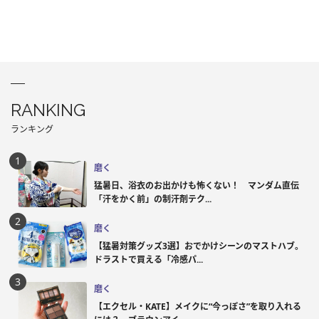
RANKING
ランキング
磨く
猛暑日、浴衣のお出かけも怖くない！ マンダム直伝
「汗をかく前」の制汗剤テク...
磨く
【猛暑対策グッズ3選】おでかけシーンのマストハブ。
ドラストで買える「冷感パ...
磨く
【エクセル・KATE】メイクに“今っぽさ”を取り入れる