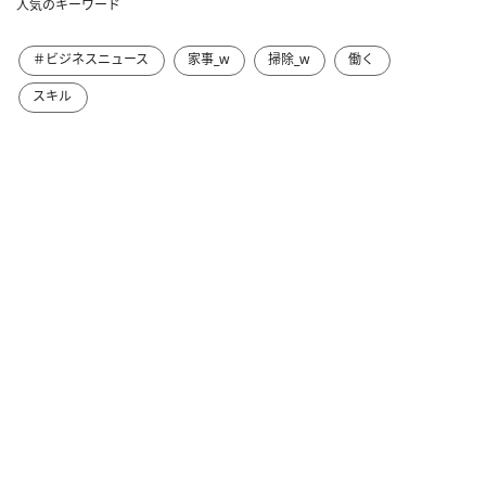
人気のキーワード
＃ビジネスニュース
家事_w
掃除_w
働く
スキル