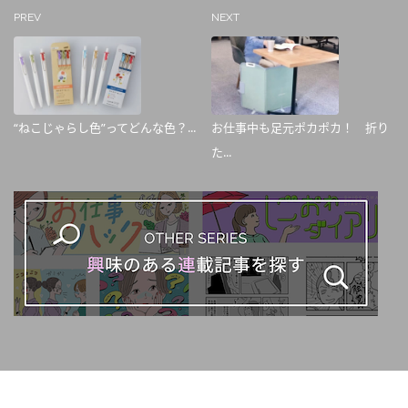
PREV
NEXT
“ねこじゃらし色”ってどんな色？...
お仕事中も足元ポカポカ！ 折り
た...