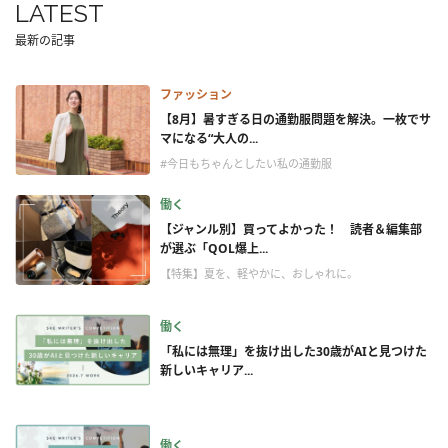
LATEST
最新の記事
ファッション
【8月】暑すぎる日の通勤服問題を解決。一枚でサ
マになる“大人の...
#今日もちゃんとしたい私の通勤服
働く
【ジャンル別】買ってよかった！ 読者＆編集部
が選ぶ「QOL爆上...
【特集】夏を、軽やかに、おしゃれに。
働く
「私には無理」を抜け出した30歳がAIと見つけた
新しいキャリア...
働く