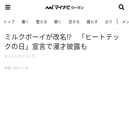
トップ
働く
整える
磨く
恋する
暮らす
占う
メ
ミルクボーイが改名!? 「ヒートテッ
クの日」宣言で漫才披露も
＃トレンドニュース
作成: 2021.11.10