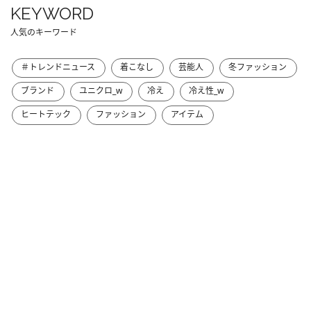
KEYWORD
人気のキーワード
＃トレンドニュース
着こなし
芸能人
冬ファッション
ブランド
ユニクロ_w
冷え
冷え性_w
ヒートテック
ファッション
アイテム