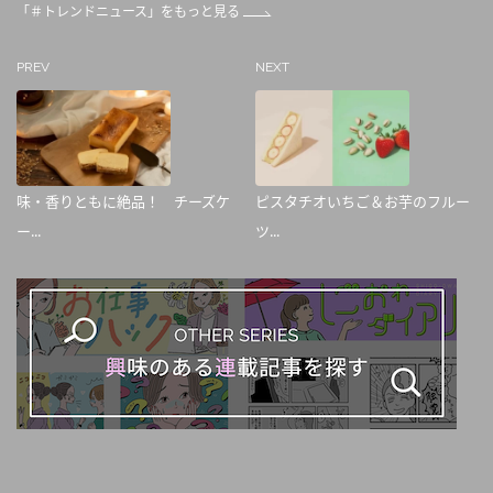
「＃トレンドニュース」をもっと見る
PREV
NEXT
味・香りともに絶品！ チーズケ
ピスタチオいちご＆お芋のフルー
ー...
ツ...