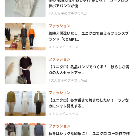
冬の“我慢しないおしゃれ”はこれ！ ユニクロの
神ボアパンツが優...
#大人女子のプチプラ名品
ファッション
着映え間違いなし。ユニクロで買えるフランスブ
ランド「COMPT...
＃トレンドニュース
ファッション
【ユニクロ】名品パンツでつくる！ 秋らしさ満
点の大人セットアッ...
#大人女子のプチプラ名品
ファッション
【ユニクロ】冬本番まで着まわしたい！ ラフな
のにシャレ見えする...
＃トレンドニュース
ファッション
秋冬はシックな印象に！ ユニクロ ユー新作で作