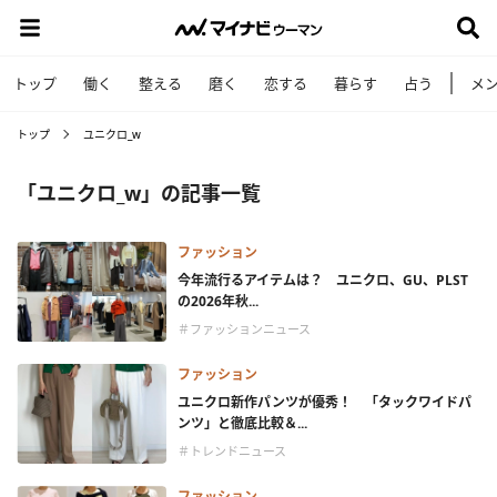
トップ
働く
整える
磨く
恋する
暮らす
占う
メ
トップ
ユニクロ_w
「ユニクロ_w」の記事一覧
ファッション
今年流行るアイテムは？ ユニクロ、GU、PLST
の2026年秋...
＃ファッションニュース
ファッション
ユニクロ新作パンツが優秀！ 「タックワイドパ
ンツ」と徹底比較＆...
＃トレンドニュース
ファッション