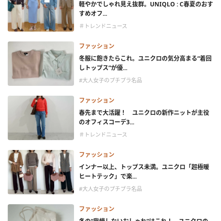
軽やかでしゃれ見え抜群。UNIQLO : C春夏のおす
すめオフ...
＃トレンドニュース
ファッション
冬服に飽きたらこれ。ユニクロの気分高まる“着回
しトップス”が優...
#大人女子のプチプラ名品
ファッション
春先まで大活躍！ ユニクロの新作ニットが主役
のオフィスコーデ3...
＃トレンドニュース
ファッション
インナー以上、トップス未満。ユニクロ「超極暖
ヒートテック」で楽...
#大人女子のプチプラ名品
ファッション