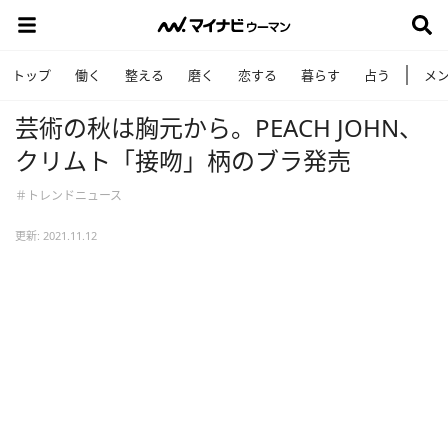
トップ
働く
整える
磨く
恋する
暮らす
占う
メ
芸術の秋は胸元から。PEACH JOHN、
クリムト「接吻」柄のブラ発売
＃トレンドニュース
更新: 2021.11.12