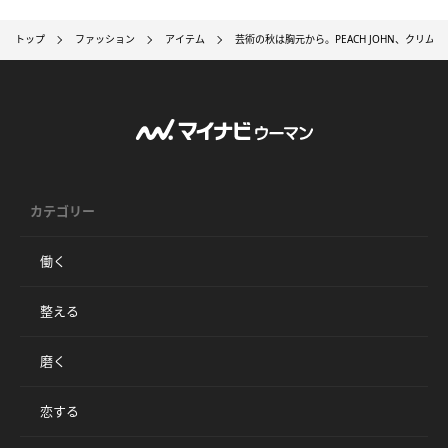
トップ
ファッション
アイテム
芸術の秋は胸元から。PEACH JOHN、クリム
カテゴリー
働く
整える
磨く
恋する