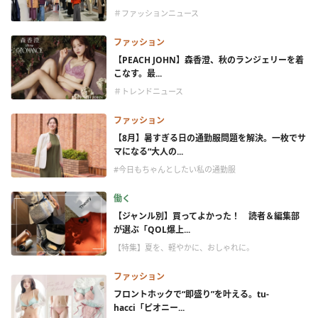
＃ファッションニュース
ファッション
【PEACH JOHN】森香澄、秋のランジェリーを着
こなす。最...
＃トレンドニュース
ファッション
【8月】暑すぎる日の通勤服問題を解決。一枚でサ
マになる“大人の...
#今日もちゃんとしたい私の通勤服
働く
【ジャンル別】買ってよかった！ 読者＆編集部
が選ぶ「QOL爆上...
【特集】夏を、軽やかに、おしゃれに。
ファッション
フロントホックで“即盛り”を叶える。tu-
hacci「ピオニー...