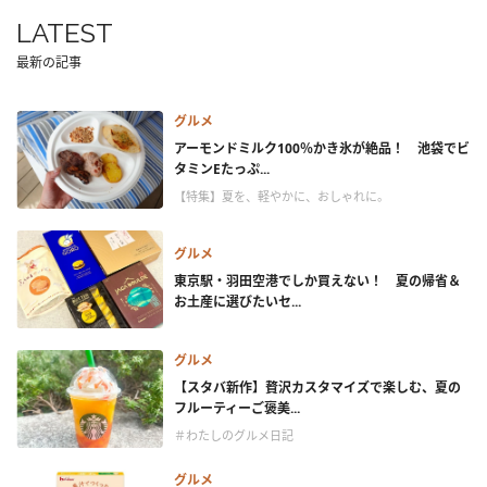
LATEST
最新の記事
グルメ
アーモンドミルク100％かき氷が絶品！ 池袋でビ
タミンEたっぷ...
【特集】夏を、軽やかに、おしゃれに。
グルメ
東京駅・羽田空港でしか買えない！ 夏の帰省＆
お土産に選びたいセ...
グルメ
【スタバ新作】贅沢カスタマイズで楽しむ、夏の
フルーティーご褒美...
＃わたしのグルメ日記
グルメ