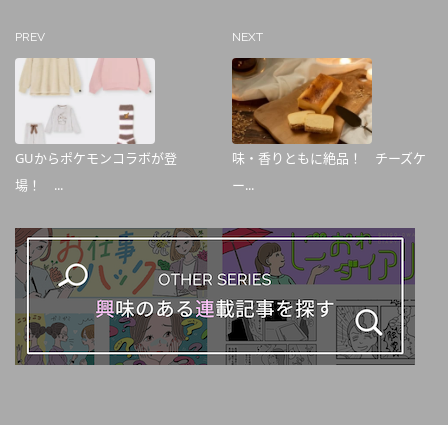
PREV
NEXT
GUからポケモンコラボが登
味・香りともに絶品！ チーズケ
場！ ...
ー...