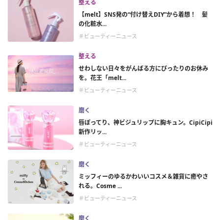
整える
【melt】SNS発の“付け替えDIY”から着想！ 髪
の化粧水...
＃ビューティーニュース
整える
せわしない日々をがんばる方にぴったりのお休み
を。花王「melt...
＃ビューティーニュース
磨く
唇ぽってり、神ビジュリップに胸キュン。CipiCipi
新作リッ...
＃ビューティーニュース
磨く
ミッフィーのゆるかわいいコスメ＆雑貨に癒やさ
れる。Cosme ...
＃ビューティーニュース
磨く