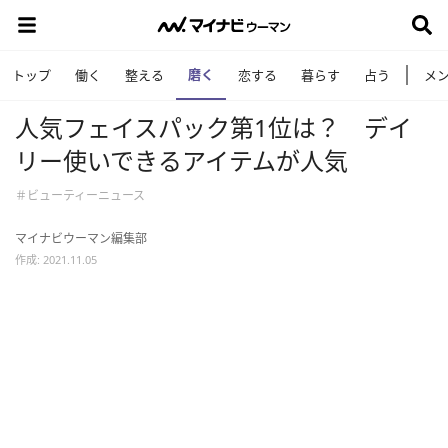
磨く
トップ
働く
整える
恋する
暮らす
占う
メ
人気フェイスパック第1位は？ デイ
リー使いできるアイテムが人気
＃ビューティーニュース
マイナビウーマン編集部
作成: 2021.11.05