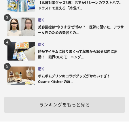
【猛暑対策グッズ3選】おでかけシーンのマストハブ。
ドラストで買える「冷感パ...
磨く
美容医療は“やりすぎ”が怖い？ 医師に聞いた、アラサ
ー女性のための美容との...
磨く
時短アイテムに頼りまくって起床から30分以内に出
勤！ 限界OLのモーニング...
磨く
ポムポムプリンのコラボグッズがかわいすぎ！
Cosme Kitchenの展...
ランキングをもっと見る