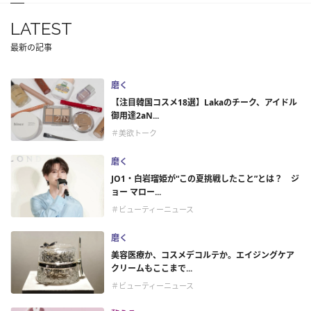
LATEST
最新の記事
磨く
【注目韓国コスメ18選】Lakaのチーク、アイドル
御用達2aN...
＃美欲トーク
磨く
JO1・白岩瑠姫が“この夏挑戦したこと”とは？ ジ
ョー マロー...
＃ビューティーニュース
磨く
美容医療か、コスメデコルテか。エイジングケア
クリームもここまで...
＃ビューティーニュース