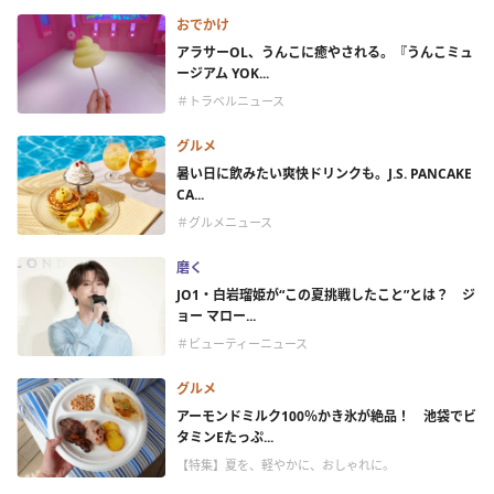
おでかけ
アラサーOL、うんこに癒やされる。『うんこミュ
ージアム YOK...
＃トラベルニュース
グルメ
暑い日に飲みたい爽快ドリンクも。J.S. PANCAKE
CA...
＃グルメニュース
磨く
JO1・白岩瑠姫が“この夏挑戦したこと”とは？ ジ
ョー マロー...
＃ビューティーニュース
グルメ
アーモンドミルク100％かき氷が絶品！ 池袋でビ
タミンEたっぷ...
【特集】夏を、軽やかに、おしゃれに。