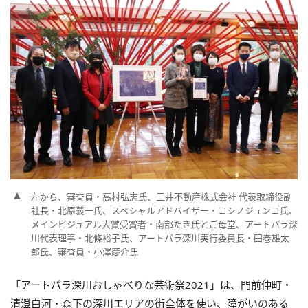
左から、審査員・高村弘志氏、三井不動産株式会社 代表取締役副
社長・北原義一氏、スペシャルアドバイザー・コシノジュンコ氏、
メインビジュアル大賞受賞者・南部たき氏とご母堂、アートパラ深
川代表理事・北條裕子氏、アートパラ深川実行委員長・田巻雄太
郎氏、審査員・小澤慶介氏
「アートパラ深川おしゃべりな芸術祭2021」は、門前仲町・
清澄白河・森下の深川エリアの街全体を使い、障がいのある