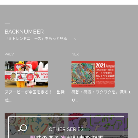
BACKNUMBER
「＃トレンドニュース」をもっと見る
PREV
NEXT
スヌーピーが全国を走る！ 出発
感動・感激・ワクワクを。深川エ
式...
リ...