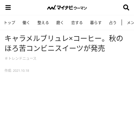
トップ
働く
整える
磨く
恋する
暮らす
占う
メ
キャラメルブリュレ×コーヒー。秋の
ほろ苦コンビニスイーツが発売
＃トレンドニュース
作成: 2021.10.18