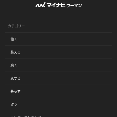
カテゴリー
働く
整える
磨く
恋する
暮らす
占う