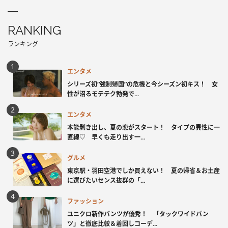
RANKING
ランキング
エンタメ
シリーズ初“強制帰国”の危機と今シーズン初キス！ 女
性が沼るモテテク勃発で...
エンタメ
本能剥き出し、夏の恋がスタート！ タイプの異性に一
直線♡ 早くも走り出す一...
グルメ
東京駅・羽田空港でしか買えない！ 夏の帰省＆お土産
に選びたいセンス抜群の「...
ファッション
ユニクロ新作パンツが優秀！ 「タックワイドパン
ツ」と徹底比較＆着回しコーデ...