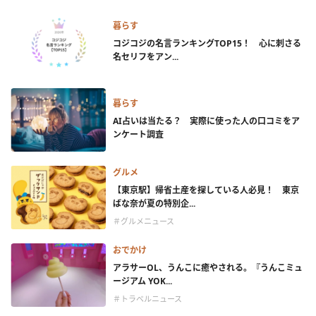
暮らす
コジコジの名言ランキングTOP15！ 心に刺さる
名セリフをアン...
暮らす
AI占いは当たる？ 実際に使った人の口コミをア
ンケート調査
グルメ
【東京駅】帰省土産を探している人必見！ 東京
ばな奈が夏の特別企...
＃グルメニュース
おでかけ
アラサーOL、うんこに癒やされる。『うんこミュ
ージアム YOK...
＃トラベルニュース