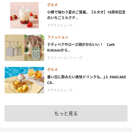
グルメ
小樽で味わう夏のご褒美。【ルタオ】18周年記念
のいちごミルクテ...
＃グルメニュース
ファッション
テディベアやローズ柄がかわいい！ Cath
Kidstonから...
＃ファッションニュース
グルメ
暑い日に飲みたい爽快ドリンクも。J.S. PANCAKE
CA...
＃グルメニュース
もっと見る