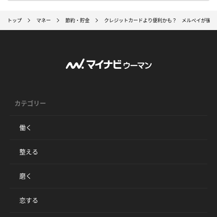
トップ
マネー
節約・貯金
クレジットカードより便利かも？ メルペイが後払
カテゴリー
働く
整える
磨く
恋する