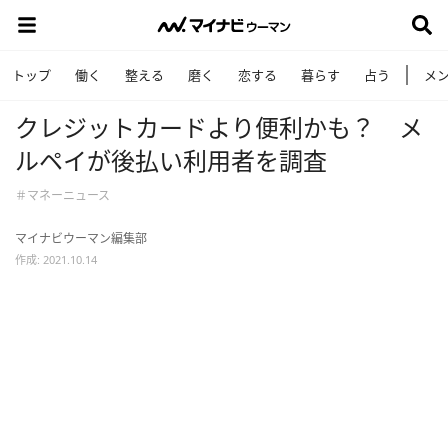
トップ
働く
整える
磨く
恋する
暮らす
占う
メ
クレジットカードより便利かも？ メ
ルペイが後払い利用者を調査
＃マネーニュース
マイナビウーマン編集部
作成: 2021.10.14