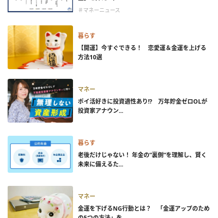
＃マネーニュース
暮らす
【開運】今すぐできる！ 恋愛運＆金運を上げる
方法10選
マネー
ポイ活好きに投資適性あり!? 万年貯金ゼロOLが
投資家アナウン...
暮らす
老後だけじゃない！ 年金の”裏側”を理解し、賢く
未来に備えるた...
マネー
金運を下げるNG行動とは？ 「金運アップのため
の5つの方法」を...